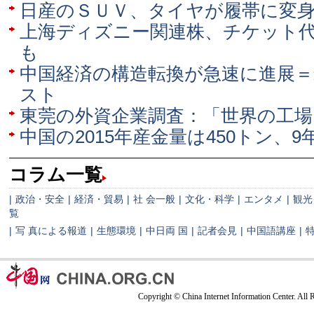
日産のＳＵＶ、タイヤが履帯に変
上海ディズニー関連株、チケット
も
中国経済の構造転換が急速に進展
スト
東莞の外資企業調査：「世界の工場
中国の2015年産金量は450トン、
コラム一覧
|
政治・安全
|
経済・貿易
|
社 会一般
|
文化・科学
|
エンタメ
|
観光
覧
|
写 真による報道
|
生態環境
|
中日両 国
|
記者会見
|
中国語講座
|