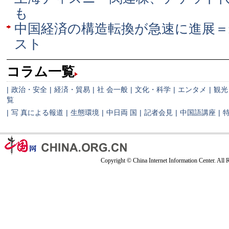
も
中国経済の構造転換が急速に進展
スト
コラム一覧
|
政治・安全
|
経済・貿易
|
社 会一般
|
文化・科学
|
エンタメ
|
観光
覧
|
写 真による報道
|
生態環境
|
中日両 国
|
記者会見
|
中国語講座
|