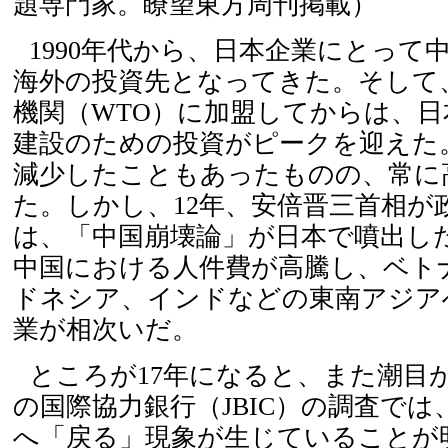
題専門家。瞭望東方周刊掲載）
1990年代から、日本企業にとって
海外の投資先となってきた。そして
機関（WTO）に加盟してからは、日
建設のための投資がピークを迎えた
減少したこともあったものの、常に
た。しかし、12年、安倍晋三首相が
は、「中国崩壊論」が日本で噴出し
中国における人件費が高騰し、ベト
ドネシア、インドなどの東南アジア
業が相次いだ。
ところが17年になると、また潮目
の国際協力銀行（JBIC）の調査で
へ「戻る」現象が生じていることが