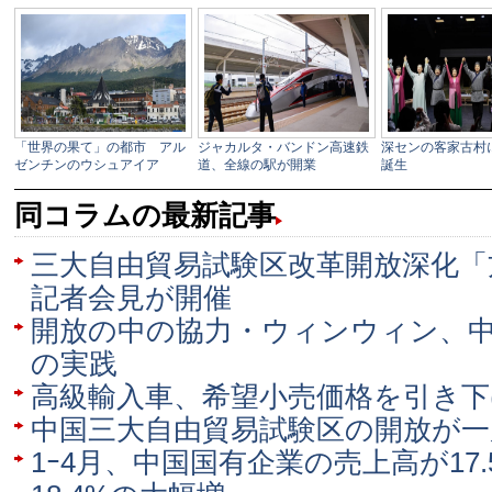
同コラムの最新記事
三大自由貿易試験区改革開放深化「
記者会見が開催
開放の中の協力・ウィンウィン、中
の実践
高級輸入車、希望小売価格を引き下
中国三大自由貿易試験区の開放が一
1ｰ4月、中国国有企業の売上高が17