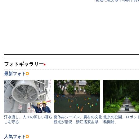
友達に教える
|
印刷
|
お