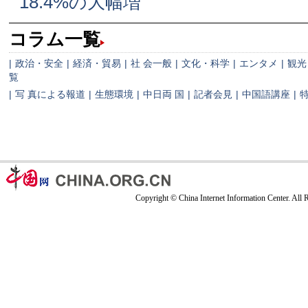
18.4%の大幅増
コラム一覧
|
政治・安全
|
経済・貿易
|
社 会一般
|
文化・科学
|
エンタメ
|
観光
覧
|
写 真による報道
|
生態環境
|
中日両 国
|
記者会見
|
中国語講座
|