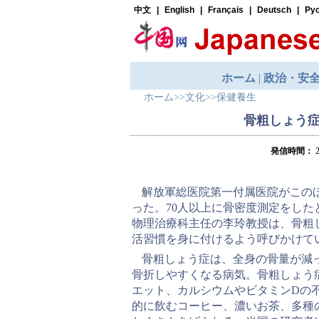
ホーム
>>
文化
>>
保健養生
骨粗しょう
発信時間：
2
解放軍総医院第一付属医院がこの
った。70人以上に骨密度測定をし
物理治療科主任の李玲教授は、骨粗
活習慣を身に付けるよう呼びかけて
骨粗しょう症は、全身の骨量が減
骨折しやすくなる病気。骨粗しょう
エット、カルシウムやビタミンDの
的に飲むコーヒー、濃いお茶、多種