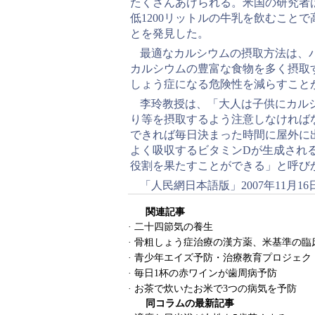
たくさんあげられる。米国の研究者
低1200リットルの牛乳を飲むこと
とを発見した。
最適なカルシウムの摂取方法は、
カルシウムの豊富な食物を多く摂取
しょう症になる危険性を減らすこと
李玲教授は、「大人は子供にカル
り等を摂取するよう注意しなければ
できれば毎日決まった時間に屋外に
よく吸収するビタミンDが生成され
役割を果たすことができる」と呼び
「人民網日本語版」2007年11月16
関連記事
·
二十四節気の養生
·
骨粗しょう症治療の漢方薬、米基準の臨
·
青少年エイズ予防・治療教育プロジェク
·
毎日1杯の赤ワインが歯周病予防
·
お茶で炊いたお米で3つの病気を予防
同コラムの最新記事