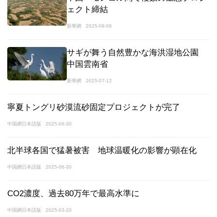
ェクト締結
新華網
2025-09-06
サギが舞う自然豊かな海洪湿地公園
中国雲南省
新華網
2025-07-12
寧夏トングリ砂漠流砂固定プロジェクトが完了
中国網日本語版
2025-06-30
北半球各国で猛暑被害 地球温暖化の影響が顕在化
中国網日本語版
2025-06-30
CO2濃度、過去80万年で最高水準に
中国網日本語版
2025-03-20