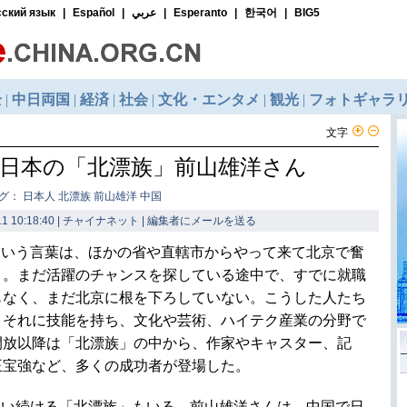
文字
日本の「北漂族」前山雄洋さん
グ： 日本人 北漂族 前山雄洋 中国
1 10:18:40 | チャイナネット |
編集者にメールを送る
という言葉は、ほかの省や直轄市からやって来て北京で奮
う。まだ活躍のチャンスを探している途中で、すでに就職
もなく、まだ北京に根を下ろしていない。こうした人たち
。それに技能を持ち、文化や芸術、ハイテク産業の分野で
開放以降は「北漂族」の中から、作家やキャスター、記
王宝強など、多くの成功者が登場した。
追い続ける「北漂族」もいる。前山雄洋さんは、中国で日