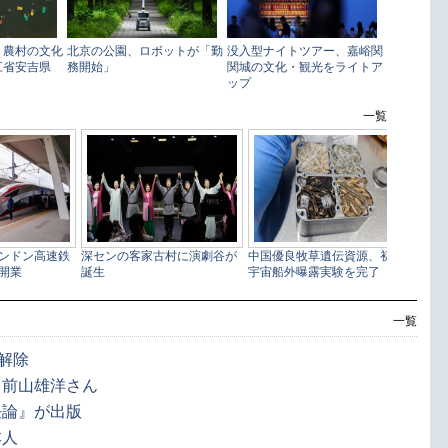
一覧
解除
」前山雄洋さん
任論』が出版
本人