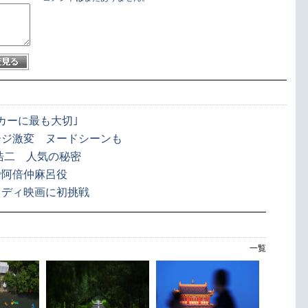
カーに最も大切｣
ージ激変 ヌードシーンも
浩二 人気の秘密
で阿倍仲麻呂役
メディ映画に初挑戦