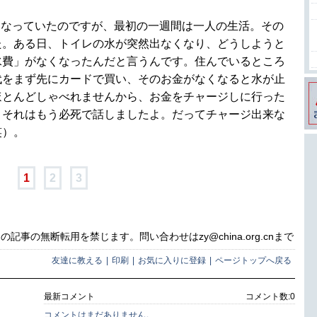
になっていたのですが、最初の一週間は一人の生活。その
た。ある日、トイレの水が突然出なくなり、どうしようと
水費」がなくなったんだと言うんです。住んでいるところ
代をまず先にカードで買い、そのお金がなくなると水が止
ほとんどしゃべれませんから、お金をチャージしに行った
、それはもう必死で話しましたよ。だってチャージ出来な
笑）。
1
2
3
事の無断転用を禁じます。問い合わせはzy@china.org.cnまで
友達に教える
|
印刷
|
お気に入りに登録
|
ページトップへ戻る
最新コメント
コメント数:
0
コメントはまだありません。