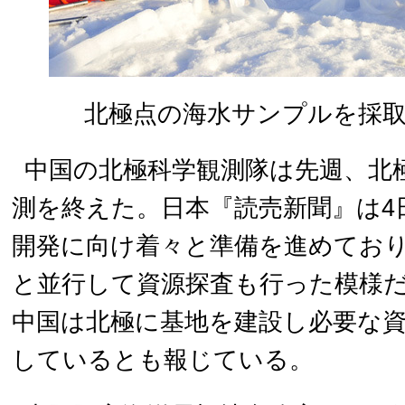
北極点の海水サンプルを採
中国の北極科学観測隊は先週、北
測を終えた。日本『読売新聞』は4
開発に向け着々と準備を進めてお
と並行して資源探査も行った模様
中国は北極に基地を建設し必要な
しているとも報じている。