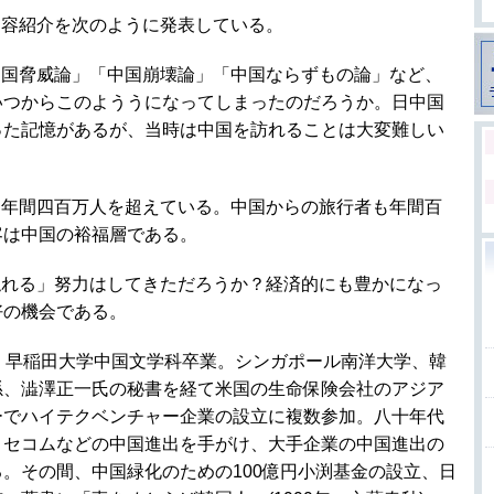
内容紹介を次のように発表している。
中国脅威論」「中国崩壊論」「中国ならずもの論」など、
いつからこのよううになってしまったのだろうか。日中国
った記憶があるが、当時は中国を訪れることは大変難しい
は年間四百万人を超えている。中国からの旅行者も年間百
客は中国の裕福層である。
触れる」努力はしてきただろうか？経済的にも豊かになっ
好の機会である。
れ、早稲田大学中国文学科卒業。シンガポール南洋大学、韓
孫、澁澤正一氏の秘書を経て米国の生命保険会社のアジア
ーでハイテクベンチャー企業の設立に複数参加。八十年代
、セコムなどの中国進出を手がけ、大手企業の中国進出の
。その間、中国緑化のための100億円小渕基金の設立、日