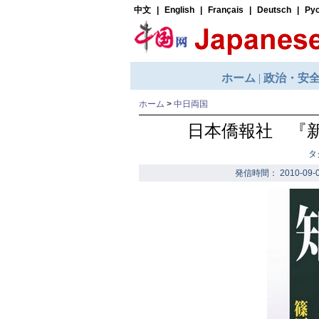
ホーム
>
中日両国
日本僑報社 『
タ
発信時間： 2010-09-0