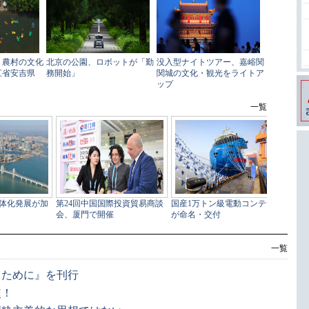
一覧
るために』を刊行
較！