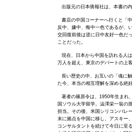
出版元の日本僑報社は、本書の
書店の中国コーナーへ行くと「
反中、嫌中、侮中一色であるが、
交回復前後は逆に日中友好一色だ
ことだった。
現在、日本から中国を訪れる人
万人を超え、東京のデパートの上
長い歴史の中、お互いの「魂に
た今、本当の相互理解を深める絶
著者の篠原令は、1950年生ま
国ソウル大学留学。澁澤栄一翁の
担当。その後、米国シリコンバレ
末に拠点を中国に移し、アスキー
コンサルタントを続けて今日に至る