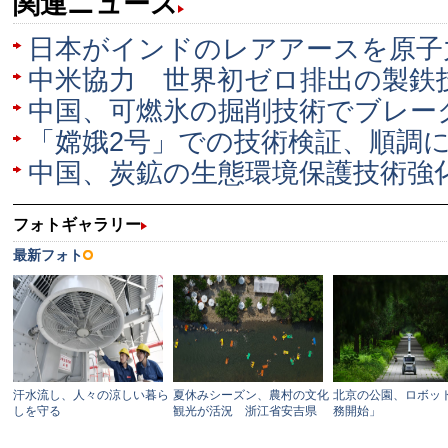
関連ニュース
日本がインドのレアアースを原子
中米協力 世界初ゼロ排出の製鉄
中国、可燃氷の掘削技術でブレー
「嫦娥2号」での技術検証、順調
中国、炭鉱の生態環境保護技術強