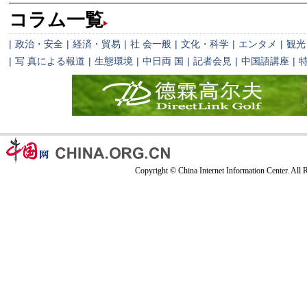
コラム一覧
|
政治・安全
|
経済・貿易
|
社 会一般
|
文化・科学
|
エンタメ
|
観光
|
写 真による報道
|
生態環境
|
中日両 国
|
記者会見
|
中国語講座
|