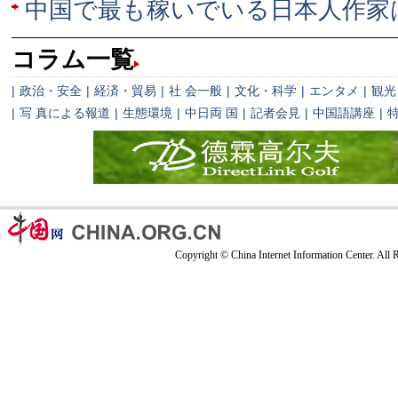
中国で最も稼いでいる日本人作家
コラム一覧
|
政治・安全
|
経済・貿易
|
社 会一般
|
文化・科学
|
エンタメ
|
観光
|
写 真による報道
|
生態環境
|
中日両 国
|
記者会見
|
中国語講座
|