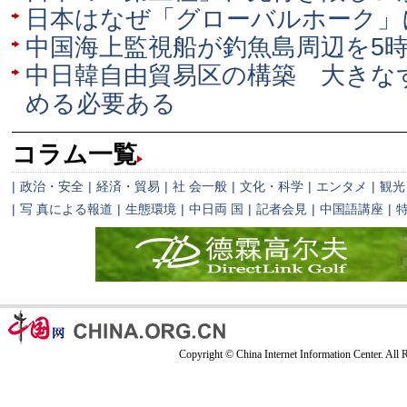
日本はなぜ「グローバルホーク」
中国海上監視船が釣魚島周辺を5
中日韓自由貿易区の構築 大きな
める必要ある
コラム一覧
|
政治・安全
|
経済・貿易
|
社 会一般
|
文化・科学
|
エンタメ
|
観光
|
写 真による報道
|
生態環境
|
中日両 国
|
記者会見
|
中国語講座
|