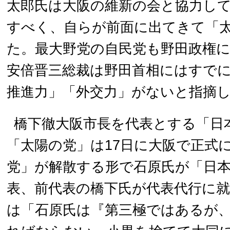
太郎氏は大阪の維新の会と協力し
すべく、自らが前面に出てきて「
た。最大野党の自民党も野田政権
安倍晋三総裁は野田首相にはすで
推進力」「外交力」がないと指摘
橋下徹大阪市長を代表とする「日
「太陽の党」は17日に大阪で正式
党」が解散する形で石原氏が「日
表、前代表の橋下氏が代表代行に
は「石原氏は『第三極ではあるが