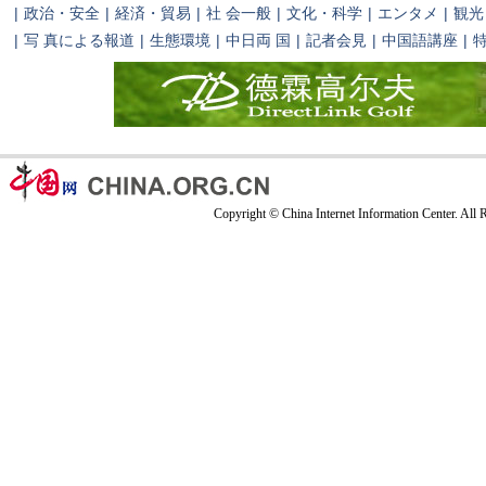
|
政治・安全
|
経済・貿易
|
社 会一般
|
文化・科学
|
エンタメ
|
観光
|
写 真による報道
|
生態環境
|
中日両 国
|
記者会見
|
中国語講座
|