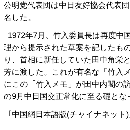
公明党代表団は中日友好協会代表団
名した。
1972年7月、竹入委員長は再度
理から提示された草案を記したも
り、首相に新任していた田中角栄
芳に渡した。これが有名な「竹入
にこの「竹入メモ」が田中内閣の
の9月中日国交正常化に至る礎とな
｢中国網日本語版(チャイナネット)｣