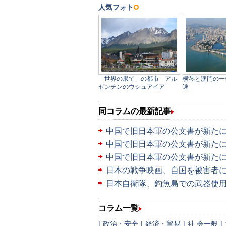
同コラムの最新記事
中国で旧日本軍の公文書が新た
中国で旧日本軍の公文書が新た
中国で旧日本軍の公文書が新た
日本の戦争映画、自国を被害者
日本自衛隊、釣魚島での武器使
コラム一覧
|
政治・安全
|
経済・貿易
|
社 会一般
|