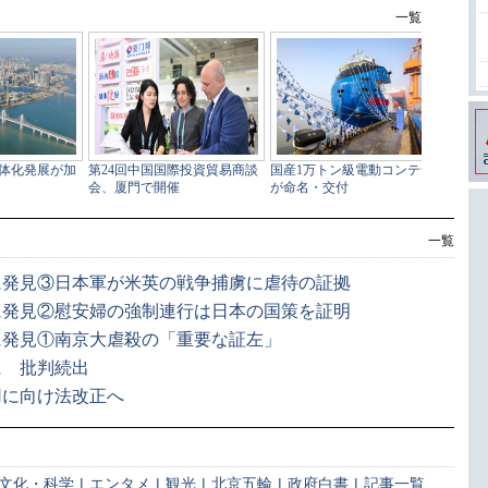
一覧
に発見③日本軍が米英の戦争捕虜に虐待の証拠
に発見②慰安婦の強制連行は日本の国策を証明
に発見①南京大虐殺の「重要な証左」
に 批判続出
用に向け法改正へ
文化・科学
|
エンタメ
|
観光
|
北京五輪
|
政府白書
|
記事一覧