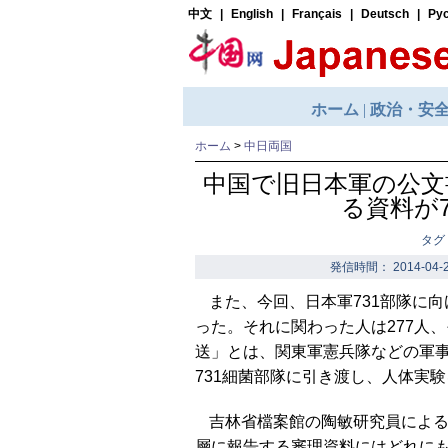
ホーム
>
中日両国
中国で旧日本軍の公文
る資料が
タグ
発信時間： 2014-04-2
また、今回、日本軍731部隊に
った。それに関わった人は277人
送」とは、関東軍憲兵隊などの軍
731細菌部隊に引き渡し、人体実
吉林省檔案館の陶敏研究員によ
層に報告する審理資料にはどれに