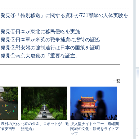
発見④「特別移送」に関する資料が731部隊の人体実験を
に発見⑤日本が東北に移民侵略を実施
に発見③日本軍が米英の戦争捕虜に虐待の証拠
に発見②慰安婦の強制連行は日本の国策を証明
に発見①南京大虐殺の「重要な証左」