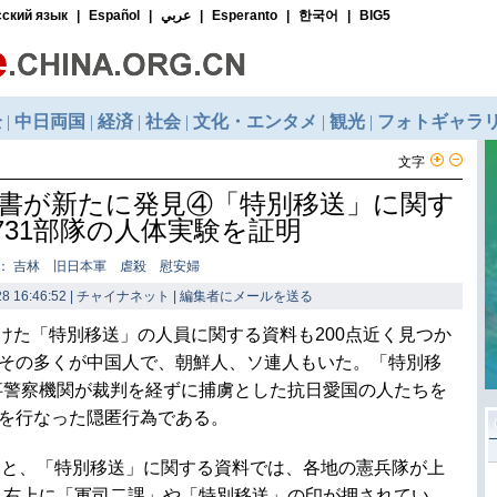
文字
書が新たに発見④「特別移送」に関す
731部隊の人体実験を証明
： 吉林 旧日本軍 虐殺 慰安婦
8 16:46:52 | チャイナネット |
編集者にメールを送る
向けた「特別移送」の人員に関する資料も200点近く見つか
、その多くが中国人で、朝鮮人、ソ連人もいた。「特別移
事警察機関が裁判を経ずに捕虜とした抗日愛国の人たちを
験を行なった隠匿行為である。
ると、「特別移送」に関する資料では、各地の憲兵隊が上
も右上に「軍司二課」や「特別移送」の印が押されてい