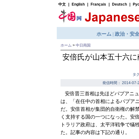
ホーム
>
中日両国
安倍氏が山本五十六に
タ
発信時間： 2014-07-2
安倍晋三首相は先ほどパプアニ
は、「在任中の首相によるパプア
だ。安倍首相が集団的自衛権の解
く支持する国の一つになった。安
トラリア政府は、太平洋戦争で犠
た。記事の内容は下記の通り。