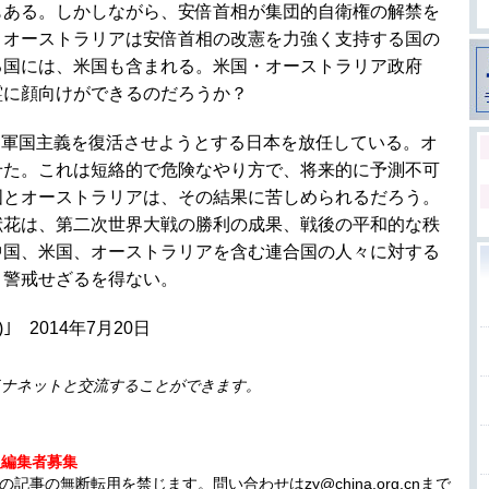
もある。しかしながら、安倍首相が集団的自衛権の解禁を
、オーストラリアは安倍首相の改憲を力強く支持する国の
る国には、米国も含まれる。米国・オーストラリア政府
霊に顔向けができるのだろうか？
、軍国主義を復活させようとする日本を放任している。オ
せた。これは短絡的で危険なやり方で、将来的に予測不可
国とオーストラリアは、その結果に苦しめられるだろう。
献花は、第二次世界大戦の勝利の成果、戦後の平和的な秩
中国、米国、オーストラリアを含む連合国の人々に対する
く警戒せざるを得ない。
 2014年7月20日
イナネットと交流することができます。
人編集者募集
事の無断転用を禁じます。問い合わせはzy@china.org.cnまで