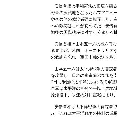
安倍首相は平和憲法の根底を揺
戦争の激戦地となったパプアニュ
やその他の戦没者碑に献花した。
への献花はこれが初めてだ。安倍
戦後の国際秩序に対する公然たる
安倍首相は山本五十六の魂を呼
る冒涜だ。米国、オーストラリア
の教訓を忘れ、軍国主義の道を歩
山本五十六は太平洋戦争の首謀
を攻撃し、日本の南進論の実施を支
7日に米国の太平洋における海軍
本軍は太平洋の四分の一以上の地
原爆投下、ソ連の対日宣戦により
安倍首相は太平洋戦争の首謀者
が、これは太平洋戦争の勝利の成