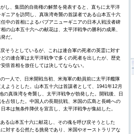
るがし、集団的自衛権の解禁を発表すると、直ちに太平洋
ーギニアを訪問し、真珠湾奇襲の首謀者である山本五十六
在任中の首相によるパプアニューギニアの日本人戦没者碑
首相の山本五十六への献花は、太平洋戦争の勝利の成果、
挑発だ。
び戻そうとしているが、これは連合軍の死者の英霊に対す
などの連合軍は太平洋戦争で多くの死者を出したが、歴史
む安倍首相を放任しては決してならない。
者の一人で、日米開戦当初、米海軍の動員前に太平洋艦隊
えようとした。山本五十六は首謀者として、1941年12月
基地の真珠湾を奇襲し、太平洋戦争が勃発した。開戦後、日
域を占領した。中国人の長期抗戦、米国の広島と長崎への
、日本は無条件降伏を宣言し、太平洋戦争が集結した。
である山本五十六に献花し、その魂を呼び戻そうとした
果に対する公然たる挑発であり、米国やオーストラリアな