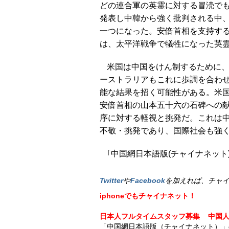
どの連合軍の英霊に対する冒涜で
発表し中韓から強く批判される中
一つになった。安倍首相を支持す
は、太平洋戦争で犠牲になった英
米国は中国をけん制するために
ーストラリアもこれに歩調を合わ
能な結果を招く可能性がある。米
安倍首相の山本五十六の石碑への
序に対する軽視と挑発だ。これは
不敬・挑発であり、国際社会も強
｢中国網日本語版(チャイナネット)｣
Twitter
や
Facebook
を加えれば、チャ
iphoneでもチャイナネット！
日本人フルタイムスタッフ募集
中国
「中国網日本語版（チャイナネット）」の記