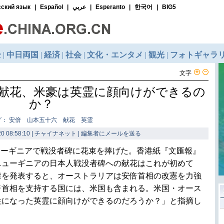
文字
献花、米豪は英霊に顔向けができるの
か？
グ： 安倍 山本五十六 献花 英霊
0 08:58:10 | チャイナネット |
編集者にメールを送る
ューギニアで戦没者碑に花束を捧げた。香港紙『文匯報』
ニューギニアの日本人戦没者碑への献花はこれが初めて
禁を発表すると、オーストラリアは安倍首相の改憲を力強
倍首相を支持する国には、米国も含まれる。米国・オース
牲になった英霊に顔向けができるのだろうか？」と指摘し