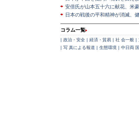
安倍氏が山本五十六に献花、米
日本の戦後の平和精神が消滅、
コラム一覧
|
政治・安全
|
経済・貿易
|
社 会一般
|
|
写 真による報道
|
生態環境
|
中日両 