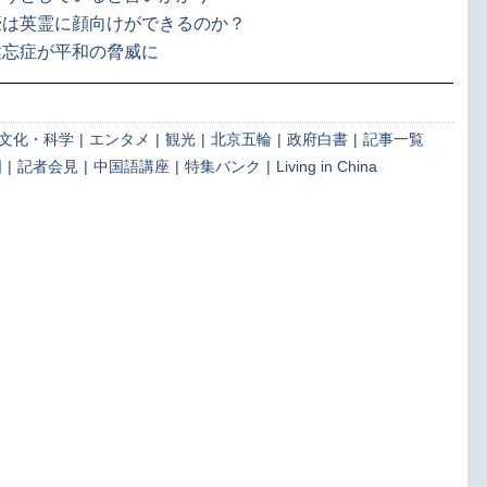
豪は英霊に顔向けができるのか？
健忘症が平和の脅威に
文化・科学
|
エンタメ
|
観光
|
北京五輪
|
政府白書
|
記事一覧
国
|
記者会見
|
中国語講座
|
特集バンク
|
Living in China