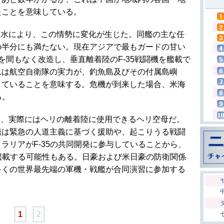
たことを意味している。
進水により、この情勢に変化が生じた。同艦の主な任
の半分にも満たない。現在アジアで最もガードの甘い
を間もなく改造し、垂直離着陸のF-35戦闘機を艦載で
れは航空自衛隊の実力が、釣魚島及びその付属島嶼
していることを意味する。危機が到来した場合、米海
る。
は、実際にはヘリの離着陸に使用できるヘリ空母だ。
艦は緊急の人道主義に基づく援助や、起こりうる戦闘
ラリアがF-35の共同開発に参与していることから、
を艦載する可能性もある。日豪および米日豪の防衛関係
多くの世界最先端の軍機・戦艦が合同演習に参加する
1
2