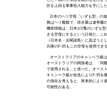
区を上回る軍事投入能力を手にし
日本のヘリ空母「いずも型」の
務はヘリ艦載で、排水量は遼寧艦
機密情報は、日本が2隻のいずも型
きる空母にするという計画だ。こ
（日本名・尖閣諸島）に及ぼうと
兵隊のF-35もこの空母を使用でき
オーストラリアのキャンベラ級
オーストラリアの関係者は、「同
で使用される」と述べた。オースト
キャンベラ級が改造によりF-35
の強化を考えると、将来的により
可能性がある。