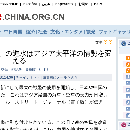
文字
」の進水はアジア太平洋の情勢を変
える
 空母 戦闘機 遼寧艦 いずも
16:14:36 | チャイナネット |
編集者にメールを送る
最新にして最大の戦艦の使用を開始し、日本や中国の
った。これはアジア諸国の海軍・空軍の実力が日増し
ォール・ストリート・ジャーナル（電子版）が伝え
寧艦に引き付けられている。この旧ソ連の空母を改造
であと数年かかるが、これは中国が地域内の各国・地