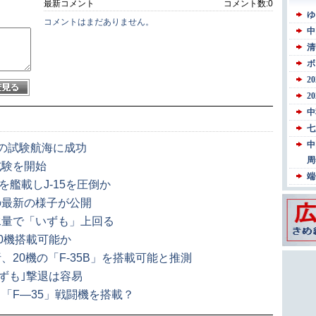
最新コメント
コメント数:
0
コメントはまだありません。
の試験航海に成功
試験を開始
を艦載しJ-15を圧倒か
の最新の様子が公開
水量で「いずも」上回る
20機搭載可能か
20機の「F-35B」を搭載可能と推測
いずも｣撃退は容易
「F―35」戦闘機を搭載？