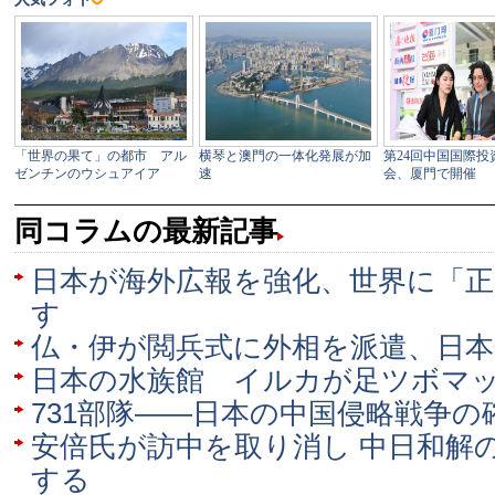
同コラムの最新記事
日本が海外広報を強化、世界に「
す
仏・伊が閲兵式に外相を派遣、日
日本の水族館 イルカが足ツボマ
731部隊――日本の中国侵略戦争の
安倍氏が訪中を取り消し 中日和解
する