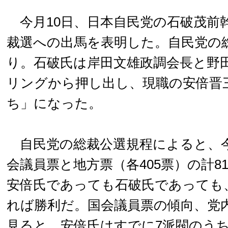
今月10日、日本自民党の石破茂前
裁選への出馬を表明した。自民党の
り。石破氏は岸田文雄政調会長と野
リングから押し出し、現職の安倍晋
ち」になった。
自民党の総裁公選規程によると、
会議員票と地方票（各405票）の計8
安倍氏であっても石破氏であっても
れば勝利だ。国会議員票の傾向、党
見ると、安倍氏はすでに7派閥のうち