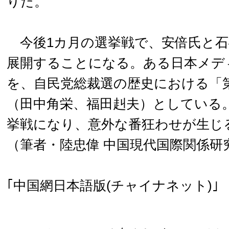
りだ。
今後1カ月の選挙戦で、安倍氏と石
展開することになる。ある日本メデ
を、自民党総裁選の歴史における「
（田中角栄、福田赳夫）としている
挙戦になり、意外な番狂わせが生じ
（筆者・陸忠偉 中国現代国際関係研
｢中国網日本語版(チャイナネット)｣ 2