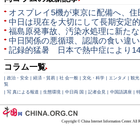
オスプレイ5機が東京に配備へ、住
中日は現在を大切にして長期安定
福島原発事故、汚染水処理に新たな
中日関係の悪循環、認識の食い違
記録的猛暑 日本で熱中症によ​り1
コラム一覧
|
政治・安全
|
経済・貿易
|
社 会一般
|
文化・科学
|
エンタメ
|
観光
覧
|
写 真による報道
|
生態環境
|
中日両 国
|
記者会見
|
中国語講座
|