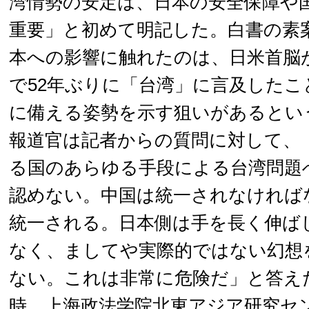
湾情勢の安定は、日本の安全保障や
重要」と初めて明記した。白書の素
本への影響に触れたのは、日米首脳
で52年ぶりに「台湾」に言及したこ
に備える姿勢を示す狙いがあるとい
報道官は記者からの質問に対して、
る国のあらゆる手段による台湾問題
認めない。中国は統一されなければ
統一される。日本側は手を長く伸ば
なく、ましてや実際的ではない幻想
ない。これは非常に危険だ」と答え
時 上海政法学院北東アジア研究セ