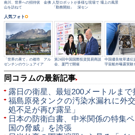
同コラムの最新記事
露日の衛星、最短200メートルまで
福島原発タンクの汚染水漏れに外
処不足が再び露呈」
日本の防衛白書、中米関係の特集
国の脅威」を誇張