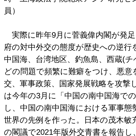
員）
実際に昨年9月に菅義偉内閣が発足
府の対中外交の態度が歴史への逆行
中国海、台湾地区、釣魚島、西蔵(チ
どの問題で頻繁に難癖をつけ、悪意
交、軍事政策、国家発展戦略を攻撃
は今年の3月に「中国の南中国海で
し、中国の南中国海における軍事態
世界の先例を作った。日本の茂木敏充
の閣議で2021年版外交青書を報告