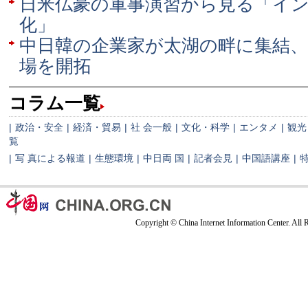
日米仏豪の軍事演習から見る「イン
化」
中日韓の企業家が太湖の畔に集結
場を開拓
コラム一覧
|
政治・安全
|
経済・貿易
|
社 会一般
|
文化・科学
|
エンタメ
|
観光
覧
|
写 真による報道
|
生態環境
|
中日両 国
|
記者会見
|
中国語講座
|