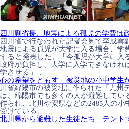
四川副省長、地震による孤児の学費は
四川省で行なわれた記者会見で李成雲副
地震による孤児が大学に入る場合、学
すると発表した。「今孤児が大学に入
政府が負担し、大学に入学できなけれ
学させる」…
心の希望をともす 被災地の小中学生
川省綿陽市の被災地に作られた「九州
は、綿陽市でも多くの人が避難してい
作られ、北川や安県などの2485人の小
受けている…
北川県から避難した生徒たち、テント