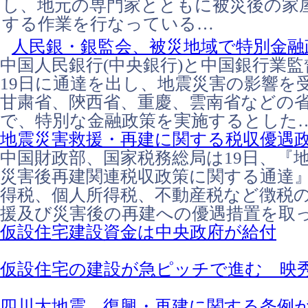
し、地元の専門家とともに被災後の家
する作業を行なっている…
人民銀・銀監会、被災地域で特別金融
中国人民銀行(中央銀行)と中国銀行業
19日に通達を出し、地震災害の影響を
甘粛省、陝西省、重慶、雲南省などの
で、特別な金融政策を実施するとした
地震災害救援・再建に関する税収優遇
中国財政部、国家税務総局は19日、『
災害後再建関連税収政策に関する通達
得税、個人所得税、不動産税など徴税
援及び災害後の再建への優遇措置を取
仮設住宅建設資金は中央政府が給付
仮設住宅の建設が急ピッチで進む 
四川大地震、復興・再建に関する条例