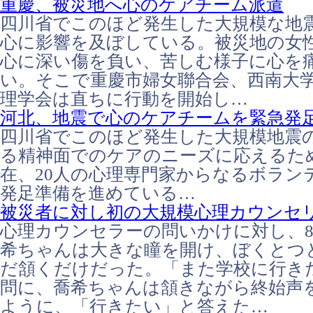
重慶、被災地へ心のケアチーム派遣
四川省でこのほど発生した大規模な地
心に影響を及ぼしている。被災地の女
心に深い傷を負い、苦しむ様子に心を
い。そこで重慶市婦女聯合会、西南大
理学会は直ちに行動を開始し…
河北、地震で心のケアチームを緊急発
四川省でこのほど発生した大規模地震
る精神面でのケアのニーズに応えるた
在、20人の心理専門家からなるボラン
発足準備を進めている…
被災者に対し初の大規模心理カウンセ
心理カウンセラーの問いかけに対し、
希ちゃんは大きな瞳を開け、ぼくとつ
だ頷くだけだった。「また学校に行き
問に、喬希ちゃんは頷きながら終始声
ように、「行きたい」と答えた…