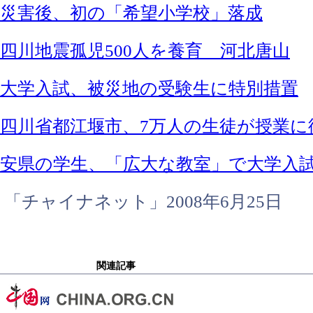
災害後、初の「希望小学校」落成
四川地震孤児500人を養育 河北唐山
大学入試、被災地の受験生に特別措置
四川省都江堰市、7万人の生徒が授業に
安県の学生、「広大な教室」で大学入
「チャイナネット」2008年6月25日
関連記事