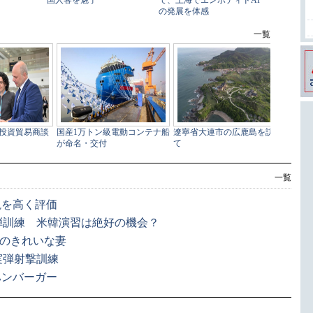
一覧
説を高く評価
弾訓練 米韓演習は絶好の機会？
人のきれいな妻
実弾射撃訓練
ハンバーガー