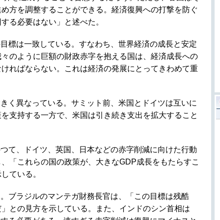
進め方を調整することができる。経済復興への打撃を防ぐ
回する必要はない」と述べた。
の目標は一致している。すなわち、世界経済の成長と安定
我々のように巨額の財政赤字を抱える国は、経済成長への
なければならない。これは経済の発展にとってきわめて重
大きく異なっている。サミット前、米国とドイツは互いに
策を支持する一方で、米国は引き続き支出を拡大すること
かつて、ドイツ、英国、日本などの赤字削減に向けた行動
、「これらの国の政策が、大きなGDP成長をもたらすこ
示している。
た。ブラジルのマンテガ財務長官は、「この目標は残酷
だ」との見方を示している。また、インドのシン首相は