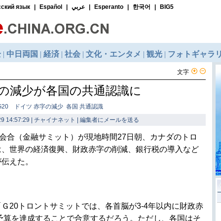
文字
字の減少が各国の共通認識に
G20 ドイツ 赤字の減少 各国 共通認識
9 14:57:29 | チャイナネット |
編集者にメールを送る
脳会合（金融サミット）が現地時間27日朝、カナダのトロ
は、世界の経済復興、財政赤字の削減、銀行税の導入など
が伝えた。
Ｇ20トロントサミットでは、各首脳が3-4年以内に財政赤
衡予算を達成することで合意するだろう。ただし、各国はそ