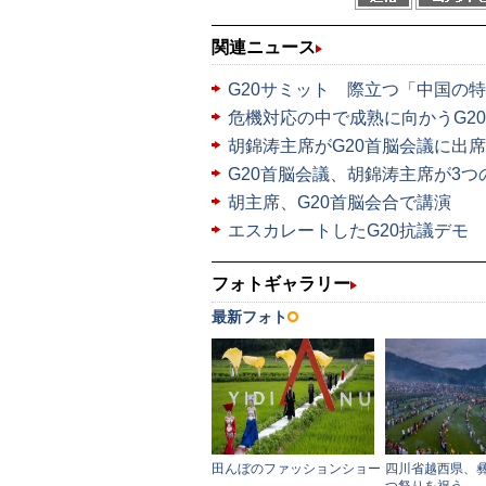
関連ニュース
G20サミット 際立つ「中国の
危機対応の中で成熟に向かうG20
胡錦涛主席がG20首脳会議に出席
G20首脳会議、胡錦涛主席が3つ
胡主席、G20首脳会合で講演
エスカレートしたG20抗議デモ