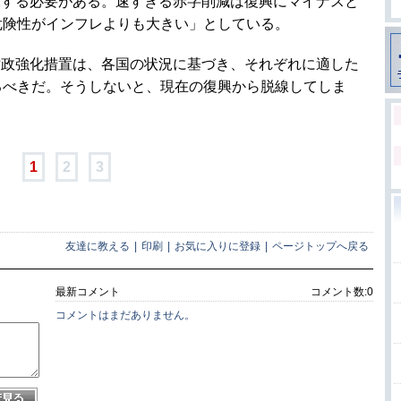
保する必要がある。速すぎる赤字削減は復興にマイナスと
危険性がインフレよりも大きい」としている。
財政強化措置は、各国の状況に基づき、それぞれに適した
るべきだ。そうしないと、現在の復興から脱線してしま
1
2
3
友達に教える
|
印刷
|
お気に入りに登録
|
ページトップへ戻る
最新コメント
コメント数:
0
コメントはまだありません。