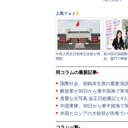
同コラムの最新記事
国際社会、胡錦涛主席の重要演
解放軍が30日から東中国海で実
貴重な古写真:金正日総書記と4
中国軍隊、30日から東中国海で
米国とロシアの大統領が街角で
コラム一覧