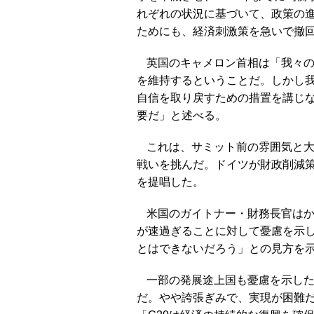
れぞれの状況に基づいて、政策の
ためにも、経済刺激策を急いで撤
英国のキャメロン首相は「我々
を維持するということだ。しかし
自信を取り戻すための措置を講じ
要だ」と述べる。
これは、サミット前の雰囲気と
戦いを挑んだ。ドイツが財政削減
を提唱した。
米国のガイトナー・財務長官は
が速過ぎることに対して憂慮を示し
とはできないだろう」との見方を
一部の発展途上国も憂慮を示し
だ。やや誇張ぎみで、実現が困難