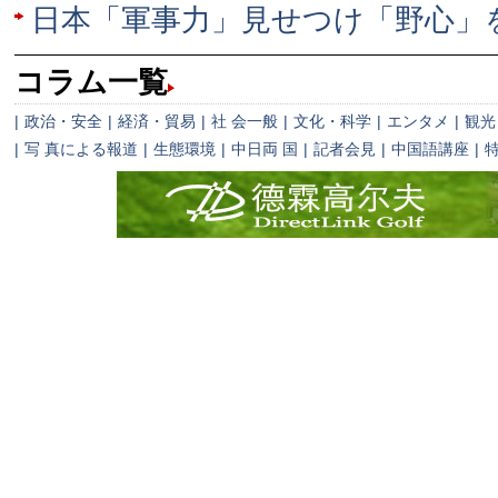
日本「軍事力」見せつけ「野心」
コラム一覧
|
政治・安全
|
経済・貿易
|
社 会一般
|
文化・科学
|
エンタメ
|
観光
|
写 真による報道
|
生態環境
|
中日両 国
|
記者会見
|
中国語講座
|