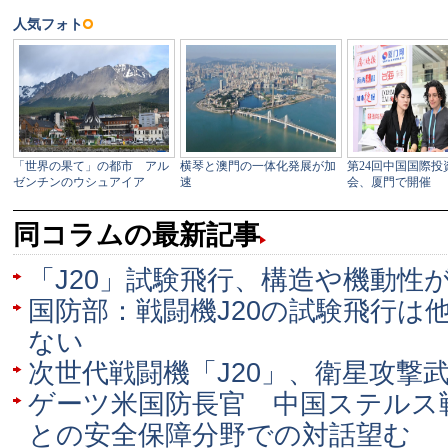
同コラムの最新記事
「J20」試験飛行、構造や機動性
国防部：戦闘機J20の試験飛行は
ない
次世代戦闘機「J20」、衛星攻撃
ゲーツ米国防長官 中国ステルス
との安全保障分野での対話望む