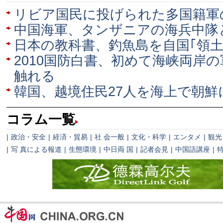
リビア国民に投げられた多国籍軍の
中国海軍、タンザニアの海兵中隊
日本の教科書、釣魚島を自国｢領土
2010国防白書、初めて海峡両岸
触れる
韓国、越境住民27人を海上で朝鮮
コラム一覧
|
政治・安全
|
経済・貿易
|
社 会一般
|
文化・科学
|
エンタメ
|
観光
|
写 真による報道
|
生態環境
|
中日両 国
|
記者会見
|
中国語講座
|