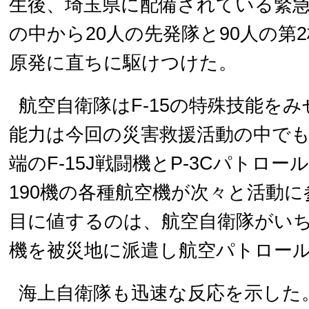
生後、埼玉県に配備されている緊
の中から20人の先発隊と90人の第
原発に直ちに駆けつけた。
航空自衛隊はF-15の特殊技能を
能力は今回の災害救援活動の中で
端のF-15J戦闘機とP-3Cパトロー
190機の各種航空機が次々と活動
目に値するのは、航空自衛隊がいち早
機を被災地に派遣し航空パトロー
海上自衛隊も迅速な反応を示した