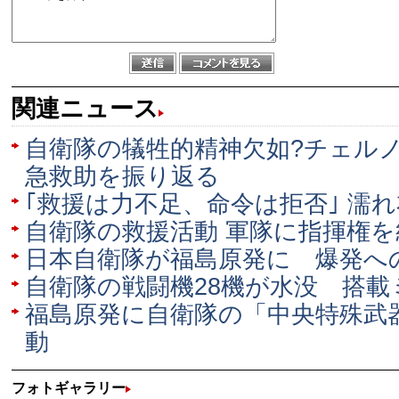
関連ニュース
自衛隊の犠牲的精神欠如?チェル
急救助を振り返る
｢救援は力不足、命令は拒否｣ 濡
自衛隊の救援活動 軍隊に指揮権
日本自衛隊が福島原発に 爆発へ
自衛隊の戦闘機28機が水没 搭
福島原発に自衛隊の「中央特殊武
動