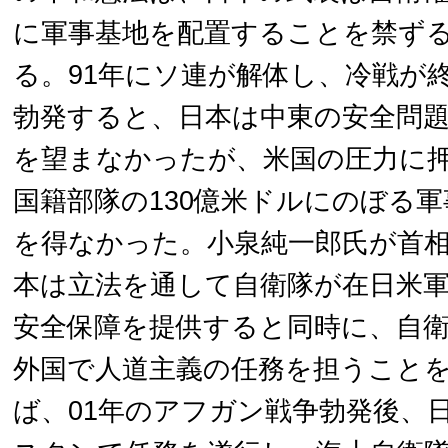
に軍事基地を配置することを禁ず
る。91年にソ連が解体し、冷戦が
勃発すると、日本は中東の安全問
を望まなかったが、米国の圧力に
国籍部隊の130億米ドルにのぼる
を得なかった。小泉純一郎氏が首
本は立法を通して自衛隊が在日米
安全保障を提供すると同時に、自
外国で人道主義の任務を担うこと
ば、01年のアフガン戦争勃発後、