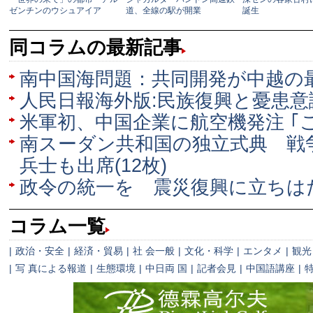
同コラムの最新記事
南中国海問題：共同開発が中越の
人民日報海外版:民族復興と憂患意
米軍初、中国企業に航空機発注 ｢
南スーダン共和国の独立式典 戦
兵士も出席(12枚)
政令の統一を 震災復興に立ちは
コラム一覧
|
政治・安全
|
経済・貿易
|
社 会一般
|
文化・科学
|
エンタメ
|
観光
|
写 真による報道
|
生態環境
|
中日両 国
|
記者会見
|
中国語講座
|