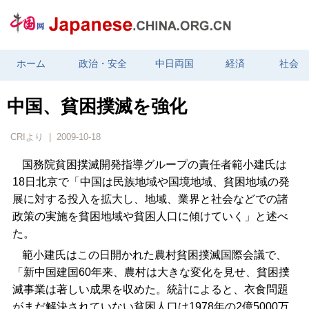
ホーム
政治・安全
中日両国
経済
社会
中国、貧困撲滅を強化
CRIより | 2009-10-18
国務院貧困撲滅開発指導グループの責任者範小建氏は
18日北京で「中国は民族地域や国境地域、貧困地域の発
展に対する投入を拡大し、地域、業界と社会などでの諸
政策の実施を貧困地域や貧困人口に傾けていく」と述べ
た。
範小建氏はこの日開かれた農村貧困撲滅国際会議で、
「新中国建国60年来、農村は大きな変化を見せ、貧困撲
滅事業は著しい成果を収めた。統計によると、衣食問題
がまだ解決されていない貧困人口は1978年の2億5000万