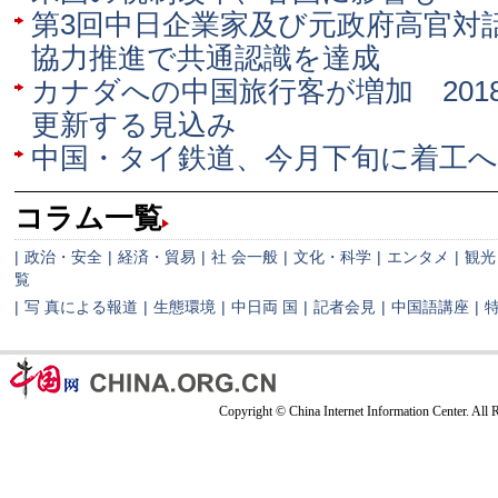
第3回中日企業家及び元政府高官対
協力推進で共通認識を達成
カナダへの中国旅行客が増加 201
更新する見込み
中国・タイ鉄道、今月下旬に着工へ
コラム一覧
|
政治・安全
|
経済・貿易
|
社 会一般
|
文化・科学
|
エンタメ
|
観光
覧
|
写 真による報道
|
生態環境
|
中日両 国
|
記者会見
|
中国語講座
|