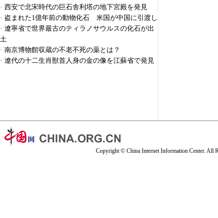
·
西安で北宋時代の巨石舎利塔の地下宮殿を発見
·
盗まれた1億年前の動物化石 米国が中国に引渡し
·
遼寧省で世界最古のティラノサウルスの化石が出
土
·
南京博物館収蔵の不老不死の薬とは？
·
遼代の十二生肖獣首人身の金の像を江蘇省で発見