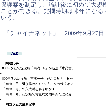
保護案を制定し、論証後に初めて大規
ことができる。発掘時期は来年になる
いう。
「チャイナネット」 2009年9月27日
関連記事
·
800年を経て沈没船「南海1号」が新居「水晶宮」
へ
·
800年前の沈没船「南海一号」がお目見え 杭州
·
「南海一号」引き揚げから4ヶ月、今の状況は？
·
「南海一号」の六大謎を解き明かす
·
「南海一号」沈没船で貴重な文物を新たに発見
·
同コラムの最新記事