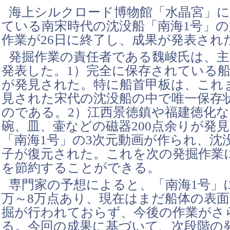
海上シルクロード博物館「水晶宮」に
ている南宋時代の沈没船「南海1号」
作業が26日に終了し、成果が発表され
発掘作業の責任者である魏峻氏は、主
発表した。1）完全に保存されている
が発見された。特に船首甲板は、これ
見された宋代の沈没船の中で唯一保存
のである。2）江西景徳鎮や福建徳化
碗、皿、壷などの磁器200点余りが発見
「南海1号」の3次元動画が作られ、沈
子が復元された。これを次の発掘作業
を節約することができる。
専門家の予想によると、「南海1号」
万～8万点あり、現在はまだ船体の表
掘が行われておらず、今後の作業がさ
る。今回の成果に基づいて、次段階の