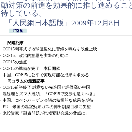
動対策の前進を効果的に推し進めるこ
待している。
「人民網日本語版」2009年12月8日
関連記事
·
COP15開幕式で地球温暖化に警鐘を鳴らす映像上映
·
COP15、政治的意思を実際の行動に
·
COP15の焦点
·
COP15の準備が完了 本日開催
·
中国、COP15に公平で実現可能な成果を求める
同コラムの最新記事
·
COP15前半終了 誠意ない先進国と評価高い中国
·
温総理とズマ大統領、「COP15で交渉を急ぐべき」
·
中国、コペンハーゲン会議の積極的な成果を期待
·
EU 米国の温室効果ガスの排出削減目標に失望
·
米投資家「融資問題が気候変動会議の脅威に」