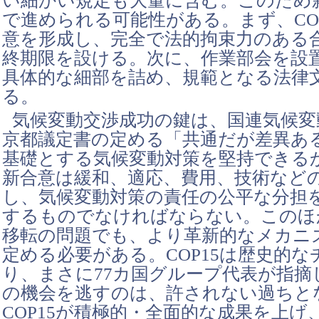
い細かい規定も大量に含む。このため
で進められる可能性がある。まず、CO
意を形成し、完全で法的拘束力のある
終期限を設ける。次に、作業部会を設
具体的な細部を詰め、規範となる法律
る。
気候変動交渉成功の鍵は、国連気候変
京都議定書の定める「共通だが差異あ
基礎とする気候変動対策を堅持できる
新合意は緩和、適応、費用、技術など
し、気候変動対策の責任の公平な分担
するものでなければならない。このほ
移転の問題でも、より革新的なメカニ
定める必要がある。COP15は歴史的
り、まさに77カ国グループ代表が指摘
の機会を逃すのは、許されない過ちと
COP15が積極的・全面的な成果を上げ