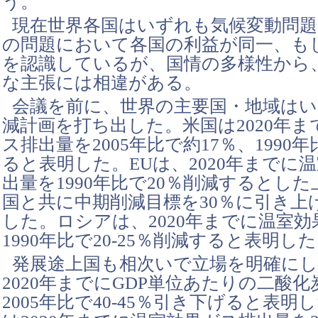
う。
現在世界各国はいずれも気候変動問題
の問題において各国の利益が同一、も
を認識しているが、国情の多様性から
な主張には相違がある。
会議を前に、世界の主要国・地域はい
減計画を打ち出した。米国は2020年
ス排出量を2005年比で約17％、1990
ると表明した。EUは、2020年までに
出量を1990年比で20％削減するとし
国と共に中期削減目標を30％に引き上
した。ロシアは、2020年までに温室
1990年比で20-25％削減すると表明し
発展途上国も相次いで立場を明確に
2020年までにGDP単位あたりの二酸
2005年比で40-45％引き下げると表