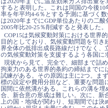
は2020年までに温室効果ガス排出量を36.
すると表明した。これは同国の今後10
率を年平均4-6％とする予測に基づく
は2020年までにGDP単位あたりの二
2005年比20-25％削減すると発表した。
COP15は気候変動対策における世界
目的としており、気候変動問題を引き
界全体の低排出成長路線だけでなく、
の気候変動対策を支援するよう各国に
現状から見て、完全で、細部まで詰
拘束力のある世界的条約の締結までに
試練がある。その原因は主に2つ。ま
標の設定や費用分担など、重要な問題
国間に依然溝がある。これらの溝を埋
合、新合意の形成は難しい。次に、新合
上の国・地域が関わり、短期間では決