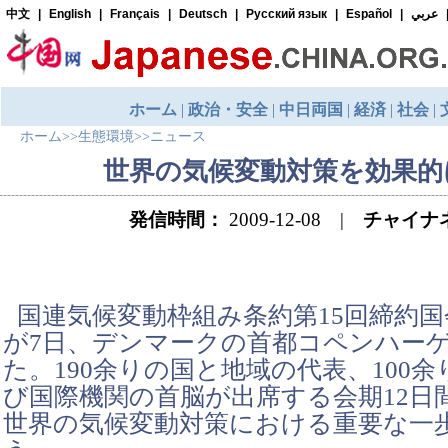
ホーム
>>
生態環境
>>
ニュース
世界の気候変動対策を効果的
発信時間：
2009-12-08 |
チャイナ
国連気候変動枠組み条約第15回締約国会
が7日、デンマークの首都コペンハー
た。190余りの国と地域の代表、100
び国際機関の首脳が出席する会期12日間
世界の気候変動対策における重要な一