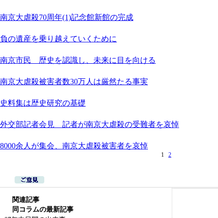
南京大虐殺70周年(1)記念館新館の完成
負の遺産を乗り越えていくために
南京市民 歴史を認識し、未来に目を向ける
南京大虐殺被害者数30万人は厳然たる事実
史料集は歴史研究の基礎
外交部記者会見 記者が南京大虐殺の受難者を哀悼
8000余人が集会、南京大虐殺被害者を哀悼
1
2
関連記事
同コラムの最新記事