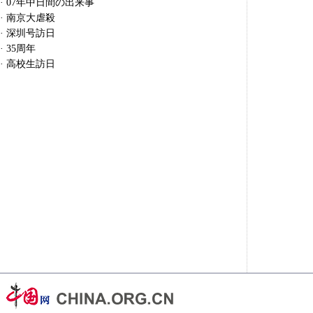
·
07年中日間の出来事
·
南京大虐殺
·
深圳号訪日
·
35周年
·
高校生訪日