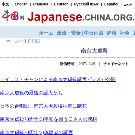
ホーム
>>
中日両国
南京大虐殺
発信時間：
2007-12-06 |
チャイナネット
アイリス・チャンによる南京大虐殺証言ビデオが公開
南京大虐殺の最後の証人たち
日本の合唱団、南京大虐殺犠牲者に献花
南京大虐殺70周年(3)平和を願う日本人の感想
南京大虐殺70周年(2)体験者の証言