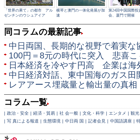
同コラムの最新記事
中日両国、長期的な視野で着実な
100円＝8元の時代に突入 悲喜
日本経済を冷やす円高 企業は海
中日経済対話、東中国海のガス田
レアアース埋蔵量と輸出量の真相
コラム一覧
|
政治・安全
|
経済・貿易
|
社 会一般
|
文化・科学
|
エンタメ
|
観光
|
写 真による報道
|
生態環境
|
中日両 国
|
記者会見
|
中国語講座
|