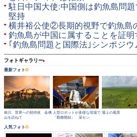
駐日中国大使:中国側は釣魚島問
堅持
横井裕公使②長期的視野で釣魚島
釣魚島が中国に属することを証明
｢釣魚島問題と国際法｣シンポジウ