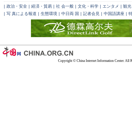
|
政治・安全
|
経済・貿易
|
社 会一般
|
文化・科学
|
エンタメ
|
観光
|
写 真による報道
|
生態環境
|
中日両 国
|
記者会見
|
中国語講座
|