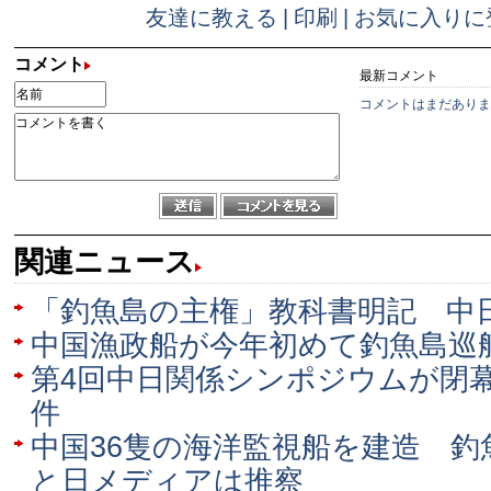
友達に教える
|
印刷
|
お気に入りに
コメント
最新コメント
コメントはまだありま
関連ニュース
「釣魚島の主権」教科書明記 中
中国漁政船が今年初めて釣魚島巡
第4回中日関係シンポジウムが閉
件
中国36隻の海洋監視船を建造 釣
と日メディアは推察