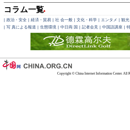
コラム一覧
|
政治・安全
|
経済・貿易
|
社 会一般
|
文化・科学
|
エンタメ
|
観光
|
写 真による報道
|
生態環境
|
中日両 国
|
記者会見
|
中国語講座
|