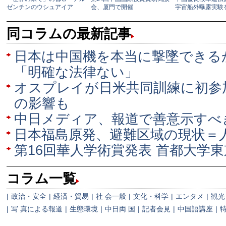
同コラムの最新記事
日本は中国機を本当に撃墜できる
「明確な法律ない」
オスプレイが日米共同訓練に初参
の影響も
中日メディア、報道で善意示すべ
日本福島原発、避難区域の現状＝
第16回華人学術賞発表 首都大学
コラム一覧
|
政治・安全
|
経済・貿易
|
社 会一般
|
文化・科学
|
エンタメ
|
観光
|
写 真による報道
|
生態環境
|
中日両 国
|
記者会見
|
中国語講座
|