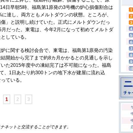
月14日早朝5時、福島第1原発の3号機の炉心損傷割合は
55%に達し、両方ともメルトダウンの状態。ところが、
損傷」と説明し続けていた。正式にメルトダウンだっ
5月だった。東電は、今年2月になって初めてメルトダ
たとしている。
廃炉に関する検討会合で、東電は、福島第1原発の汚染
凍結開始から完了まで約8カ月かかるとの見通しを示し
いた2015年度中の凍結完了は不可能になった。福島
て、1日あたり約300トンの地下水が建屋に流れ込
なっている。
1
2
3
イナネットと交流することができます。