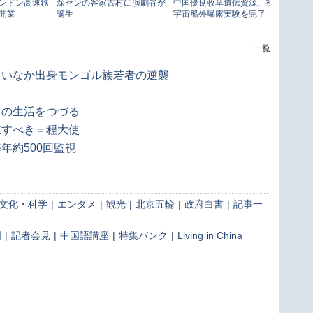
一覧
 いなか出身モンゴル族若者の逆襲
との生活をつづる
重すべき＝程大使
年約500回監視
文化・科学
|
エンタメ
|
観光
|
北京五輪
|
政府白書
|
記事一
国
|
記者会見
|
中国語講座
|
特集バンク
|
Living in China