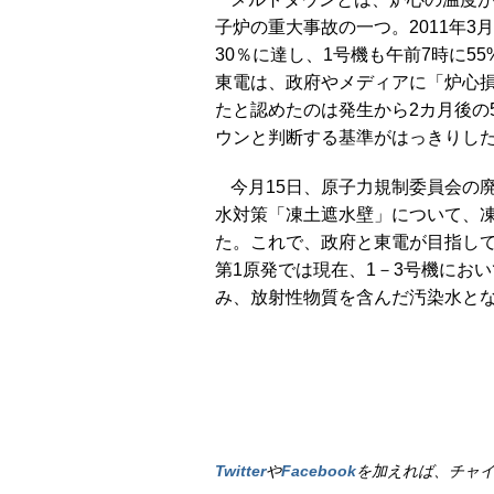
子炉の重大事故の一つ。2011年3
30％に達し、1号機も午前7時に
東電は、政府やメディアに「炉心
たと認めたのは発生から2カ月後の
ウンと判断する基準がはっきりし
今月15日、原子力規制委員会の
水対策「凍土遮水壁」について、
た。これで、政府と東電が目指して
第1原発では現在、1－3号機におい
み、放射性物質を含んだ汚染水と
Twitter
や
Facebook
を加えれば、チャ