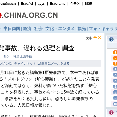
文字
発事故、遅れる処理と調査
タグ： 福島原発事故
14:45:41 | チャイナネット |
編集者にメールを送る
年3月11日に起きた福島第1原発事故で、本来であれば事
ちる「メルトダウン（炉心溶融）」が起きたことを発表
ほど深刻ではなく、燃料が傷ついた状態を指す「炉心
たことを発表した。事故からすでに5年近く経っている
上、事故をめぐる批判も多い。恐ろしい原発事故の
っている。人民日報が報じた。
が異常に上昇し、核燃料が融解、損傷することで、原