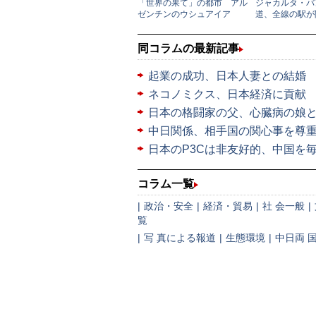
同コラムの最新記事
起業の成功、日本人妻との結婚
ネコノミクス、日本経済に貢献
日本の格闘家の父、心臓病の娘
中日関係、相手国の関心事を尊
日本のP3Cは非友好的、中国を毎
コラム一覧
|
政治・安全
|
経済・貿易
|
社 会一般
|
覧
|
写 真による報道
|
生態環境
|
中日両 