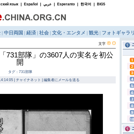
文字
731部隊」の3607人の実名を初公
開
タグ：731部隊
4:14:05 | チャイナネット |
編集者にメールを送る