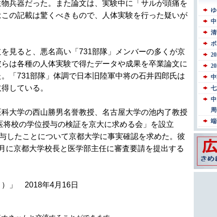
生物兵器だった。また論文は、実験中に「サルが頭痛を
はこの記載は驚くべきもので、人体実験を行った疑いが
を見ると、悪名高い「731部隊」メンバーの多くが京
彼らは各種の人体実験で得たデータや成果を卒業論文に
。「731部隊」体調で日本旧陸軍中将の石井四郎氏は
取得している。
科大学の西山勝男名誉教授、名古屋大学の池内了教授
軍医将校の学位授与の検証を京大に求める会」を設立
授与したことについて京都大学に事実確認を求めた。彼
7月に京都大学校長と医学部主任に審査要請を提出する
」 2018年4月16日