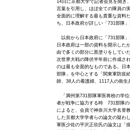
14日に京都大学で記者会見を開き
言葉を引用し、ほぼ全ての隊員の実
全面的に理解する最も貴重な資料だ
ち、日本政府が詳しい「731部隊
以前から日本政府に「731部隊」
日本政府は一部の資料を開示した
由で多くの部分に黒塗りをしてい
次世界大戦の降伏半年前に作成され
のは最も全面的なものである。日本
部隊」を中心とする「関東軍防疫給
師、38人の看護婦、1117人の
「満州第731部隊軍医将校の学位
者が戦争に協力する時 731部隊
によると、会員で神奈川大学名誉教
した京都大学学者らの論文の疑わ
軍医少佐の平沢正欣氏の論文は「