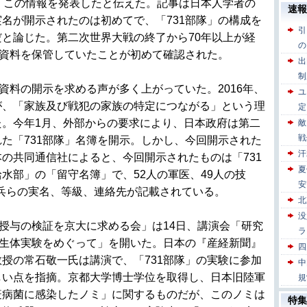
、この情報を発表したと伝えた。記事は日本人学者の
名が開示されたのは初めてで、「731部隊」の構成を
と論じた。第二次世界大戦の終了から70年以上が経
」資料を保管していたことが初めて確認された。
資料の開示を求める声が多く上がっていた。2016年、
が、「家族及び戦犯の家族の特定につながる」という理
た。今年1月、外部からの要求により、日本政府は第二
た「731部隊」名簿を開示。しかし、今回開示された
の共同通信社によると、今回開示されたものは「731
水部」の「留守名簿」で、52人の軍医、49人の技
衛生兵らの実名、等級、連絡先が記載されている。
授与の検証を京大に求める会」は14日、講演会「研究
の生体実験をめぐって」を開いた。日本の『産経新聞』
授の常石敬一氏は講演で、「731部隊」の実験に参加
しい点を指摘。京都大学博士学位を取得し、日本旧陸軍
疫病菌に感染したノミ」に関するものだが、このノミは