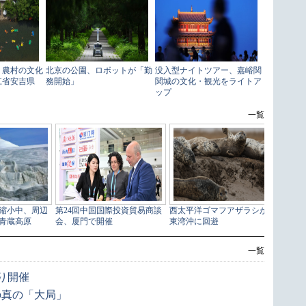
一覧
り開催
の真の「大局」