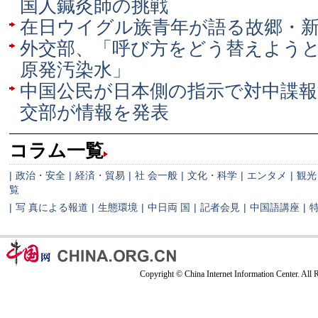
国人鍼灸師の挑戦
在日ウイグル族青年が語る故郷・
外交部、「呼び方をどう替えよう
原発汚染水」
中国公民が日本側の指示で対中諜報
交部が情報を発表
コラム一覧
|
政治・安全
|
経済・貿易
|
社 会一般
|
文化・科学
|
エンタメ
|
観光
覧
|
写 真による報道
|
生態環境
|
中日両 国
|
記者会見
|
中国語講座
|