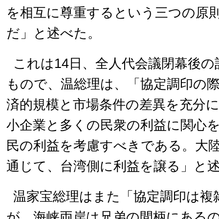
を相互に尊重するという三つの原
だ」と述べた。
これは14日、全人代会議閉幕後の
もので、温総理は、「協定調印の
済的規模と市場条件の差異を充分
小企業と多くの民衆の利益に関心
民の利益を考慮すべきである。大
通じて、台湾側に利益を譲る」と
温家宝総理はまた「協定調印は複
が、海峡両岸は兄弟の間柄にある