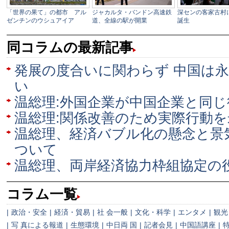
同コラムの最新記事
発展の度合いに関わらず 中国は
い
温総理:外国企業が中国企業と同じ
温総理:関係改善のため実際行動
温総理、経済バブル化の懸念と景
ついて
温総理、両岸経済協力枠組協定の
コラム一覧
|
政治・安全
|
経済・貿易
|
社 会一般
|
文化・科学
|
エンタメ
|
観光
|
写 真による報道
|
生態環境
|
中日両 国
|
記者会見
|
中国語講座
|