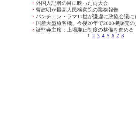
外国人記者の目に映った両大会
曹建明が最高人民検察院の業務報告
パンチェン・ラマ11世が謙虚に政協会議に
国産大型旅客機、今後20年で2000機販売
証監会主席：上場廃止制度の整備を進める
1
2
3
4
5
6
7
8