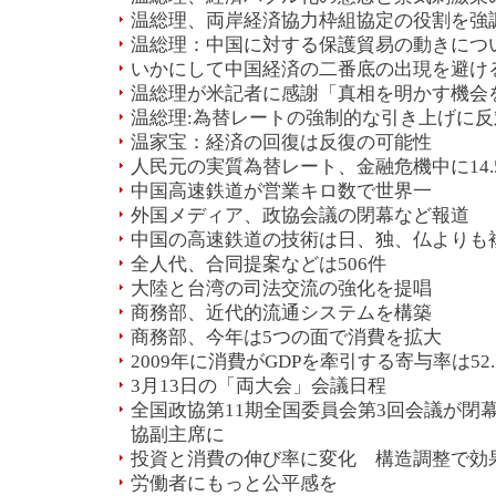
温総理、両岸経済協力枠組協定の役割を強
温総理：中国に対する保護貿易の動きにつ
いかにして中国経済の二番底の出現を避け
温総理が米記者に感謝「真相を明かす機会
温総理:為替レートの強制的な引き上げに反
温家宝：経済の回復は反復の可能性
人民元の実質為替レート、金融危機中に14.
中国高速鉄道が営業キロ数で世界一
外国メディア、政協会議の閉幕など報道
中国の高速鉄道の技術は日、独、仏よりも
全人代、合同提案などは506件
大陸と台湾の司法交流の強化を提唱
商務部、近代的流通システムを構築
商務部、今年は5つの面で消費を拡大
2009年に消費がGDPを牽引する寄与率は52
3月13日の「両大会」会議日程
全国政協第11期全国委員会第3回会議が閉
協副主席に
投資と消費の伸び率に変化 構造調整で効
労働者にもっと公平感を