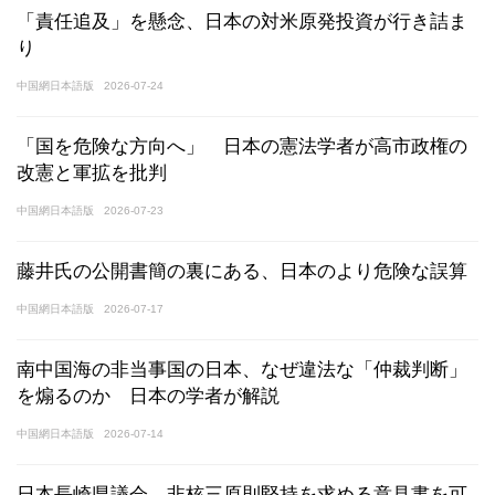
「責任追及」を懸念、日本の対米原発投資が行き詰ま
り
中国網日本語版
2026-07-24
「国を危険な方向へ」 日本の憲法学者が高市政権の
改憲と軍拡を批判
中国網日本語版
2026-07-23
藤井氏の公開書簡の裏にある、日本のより危険な誤算
中国網日本語版
2026-07-17
南中国海の非当事国の日本、なぜ違法な「仲裁判断」
を煽るのか 日本の学者が解説
中国網日本語版
2026-07-14
日本長崎県議会、非核三原則堅持を求める意見書を可