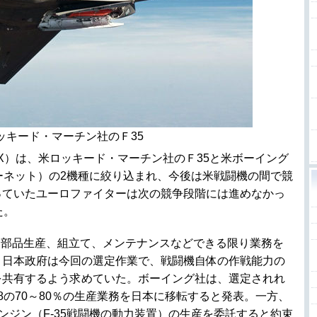
ッキード・マーチン社のＦ35
X）は、米ロッキード・マーチン社のＦ35と米ボーイング
ーネット）の2機種に絞り込まれ、今後は米戦闘機の間で競
っていたユーロファイターは次の競争段階には進めなかっ
た。
ら部品生産、組立て、メンテナンスなどできる限り業務を
、日本政府は今回の選定作業で、戦闘機自体の作戦能力の
を共有するよう求めていた。ボーイング社は、選定されれ
8の70～80％の生産業務を日本に移転すると発表。一方、
エンジン（F-35戦闘機の動力装置）の生産を委託すると約束