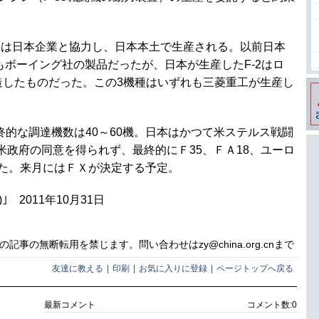
機は日本企業と協力し、日本本土で生産される。以前日本
ずれもボーイング社の製品だったが、日本が生産したF-2はロ
改造したものだった。この3機種はいずれも三菱重工が生産し
終的な調達機数は40～60機。日本はかつて米ステルス戦闘
米政府の同意を得られず、最終的にＦ35、ＦＡ18、ユーロ
た。来月にはＦＸが決定する予定。
 2011年10月31日
事の無断転用を禁じます。問い合わせはzy@china.org.cnまで
友達に教える
|
印刷
|
お気に入りに登録
|
ページトップへ戻る
最新コメント
コメント数:
0