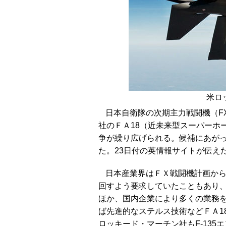
米ロ
日本自衛隊の次期主力戦闘機（F
社のＦＡ18（近未来型スーパーホ
争が繰り広げられる。候補にあが
た。23日付の英情報サイトが伝え
日本産業界はＦＸ戦闘機計画か
回すよう要求していたこともあり
ほか、国内企業により多くの業務
ば先進的なステルス技術などＦＡ1
ロッキード・マーチン社もF-135