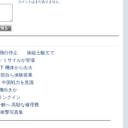
コメントはまだありません。
も飛行停止 操縦士酸欠で
･ミサイルが登場
下 機体から出火
幹部自ら体験搭乗
 中国戦力を意識
載機向きか
がランクイン
分解へ 高額な修理費
の衝撃写真集