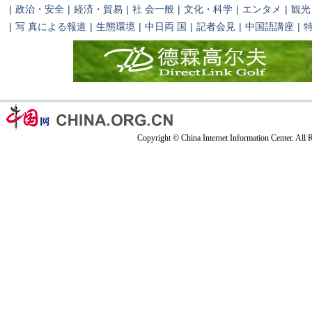
|
政治・安全
|
経済・貿易
|
社 会一般
|
文化・科学
|
エンタメ
|
観光
|
写 真による報道
|
生態環境
|
中日両 国
|
記者会見
|
中国語講座
|