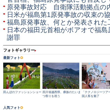
原発事故対応 自衛隊活動拠点の
日米が福島第1原発事故の収束の
福島原発事故、何とか発表された
日本の福田元首相がボアオで福島
謝罪