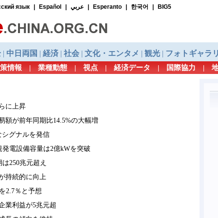
策情報
|
業種動態
|
視点
|
経済データ
|
国際協力
|
らに上昇
易額が前年同期比14.5%の大幅増
なシグナルを発信
規発電設備容量は2億kWを突破
は250兆元超え
益が持続的に向上
を2.7％と予想
企業利益が5兆元超