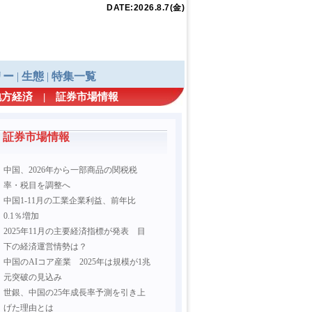
地方経済
|
証券市場情報
証券市場情報
中国、2026年から一部商品の関税税
率・税目を調整へ
中国1-11月の工業企業利益、前年比
0.1％増加
2025年11月の主要経済指標が発表 目
下の経済運営情勢は？
中国のAIコア産業 2025年は規模が1兆
元突破の見込み
世銀、中国の25年成長率予測を引き上
げた理由とは