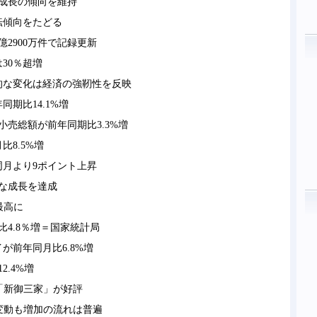
成長の傾向を維持
転傾向をたどる
2900万件で記録更新
30％超増
的な変化は経済の強靭性を反映
期比14.1%増
小売総額が前年同期比3.3%増
8.5%増
同月より9ポイント上昇
的な成長を達成
最高に
比4.8％増＝国家統計局
が前年同月比6.8%増
2.4%増
「新御三家」が好評
変動も増加の流れは普遍