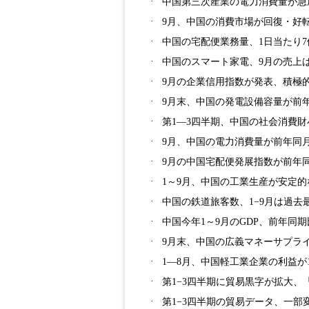
·
中国第三次産業の電力消費量が急
·
9月、中国の消費市場が回復・好
·
中国の宅配便業務量、1日当たり7億
·
中国のスマート家電、9月の売上は
·
9月の企業信用指数が発表、積極
·
9月末、中国の発電設備容量が前年同
·
第1―3四半期、中国の社会消費財
·
9月、中国の電力消費量が前年同月比
·
9月の中国宅配便発展指数が前年
·
1～9月、中国の工業生産が安定
·
中国の鉄道旅客数、1−9月は過去
·
中国今年1～9月のGDP、前年同期
·
9月末、中国の広義マネーサプライ
·
1―8月、中国軽工業企業の利益が1
·
第1−3四半期に貿易黒字が拡大、
·
第1−3四半期の貿易データ、一部