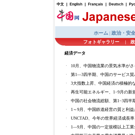
フォトギャラリー
|
政
経済データ
·
10月、中国物流業の景気水準がさ
·
第1―3四半期、中国のサービス貿
·
3大指数上昇、中国経済の積極的
·
再生可能エネルギー、1−9月の新
·
中国の社会物流総額、第1−3四半期
·
1～9月、中国鉄道経営の質と利
·
UNCTAD、今年の世界経済成長率
·
1―9月、中国の一定規模以上工業