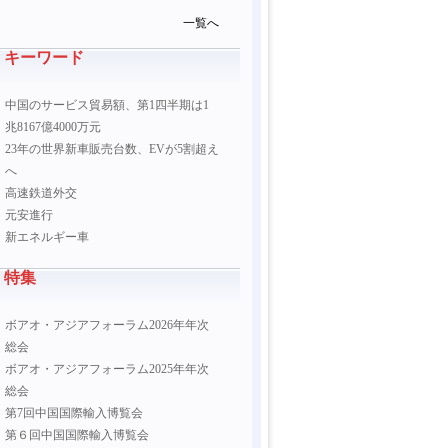
一覧へ
キーワード
中国のサービス貿易額、第1四半期は1
兆8167億4000万元
23年の世界新車販売台数、EVが5割超え
へ
高速鉄道外交
元安進行
新エネルギー車
特集
ボアオ・アジアフォーラム2026年年次
総会
ボアオ・アジアフォーラム2025年年次
総会
第7回中国国際輸入博覧会
第６回中国国際輸入博覧会