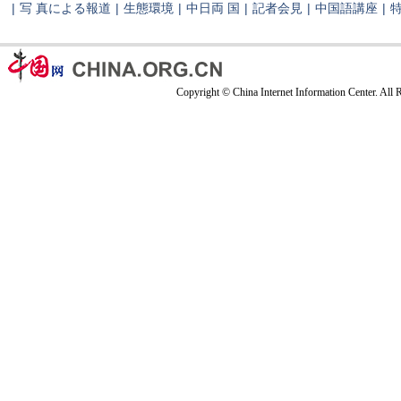
|
写 真による報道
|
生態環境
|
中日両 国
|
記者会見
|
中国語講座
|