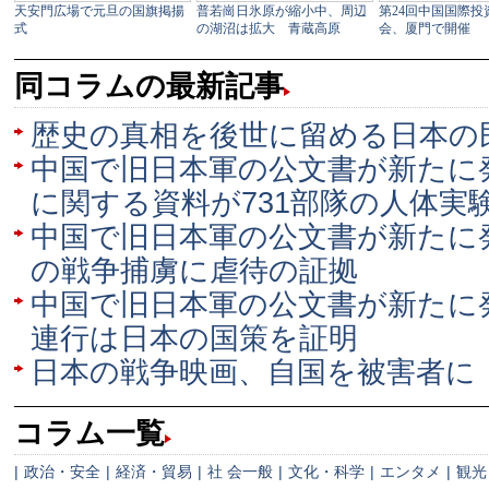
同コラムの最新記事
歴史の真相を後世に留める日本の
中国で旧日本軍の公文書が新たに
に関する資料が731部隊の人体実
中国で旧日本軍の公文書が新たに
の戦争捕虜に虐待の証拠
中国で旧日本軍の公文書が新たに
連行は日本の国策を証明
日本の戦争映画、自国を被害者に
コラム一覧
|
政治・安全
|
経済・貿易
|
社 会一般
|
文化・科学
|
エンタメ
|
観光