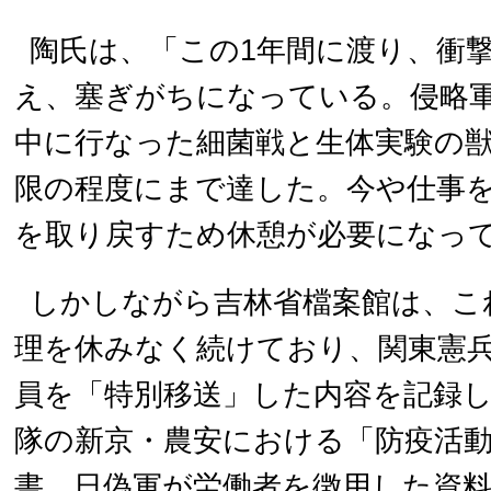
陶氏は、「この1年間に渡り、衝
え、塞ぎがちになっている。侵略軍
中に行なった細菌戦と生体実験の
限の程度にまで達した。今や仕事
を取り戻すため休憩が必要になっ
しかしながら吉林省檔案館は、こ
理を休みなく続けており、関東憲兵
員を「特別移送」した内容を記録し
隊の新京・農安における「防疫活
書、日偽軍が労働者を徴用した資