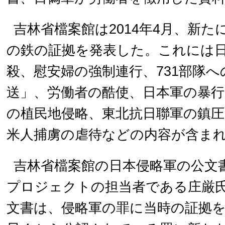
吉林省檔案館は2014年4月、新
の鉄の証拠を発表した。これには
殺、慰安婦の強制連行、731部隊
送」、労働者の酷使、日本軍の暴行
の植民地侵略、東北抗日聯軍の鎮
米人捕虜の虐待などの内容が含ま
吉林省檔案館の日本侵略軍の公文
プロジェクトの担当者である庄厳
文書は、侵略軍の罪に当時の証拠