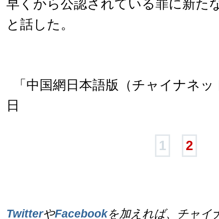
早くから公認されている罪に新た
と話した。
「中国網日本語版（チャイナネット）
日
1
2
Twitter
や
Facebook
を加えれば、チャイ