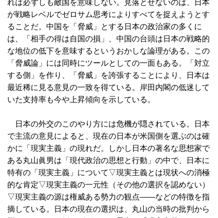
れは必ずしも敵国を意味しない。見落とせないのは、日本
が戦略レベルでゼロサム思考によりすべてを捉えようとす
ることだ。中国を「脅威」とする日本の政治家の多くに
は、「相手の得は自国の損」、中国の台頭は日本の戦略的
な地位の低下を意味するというおかしな論理がある。この
「脅威論」には同時にツールとしての一面もある。「対立
する側」を作り、「脅威」を誇張することにより、日本は
最近稀に見る意見の一致を得ている。岸田内閣の低迷して
いた支持率も今や上昇傾向を示している。
日本の外交のこのやり方には危機が隠されている。日本
で主流の意見によると、現在の日本が米国側を選ぶのは確
かに「現実主義」の現れだ。しかし日本の著名な思想家で
ある丸山眞男は「現代政治の思想と行動」の中で、日本に
特有の「現実主義」について▽現実主義とは現状への消極
的な肯定▽現実主義の一元性（その他の選択を認めない）
▽現実主義の源は権威ある勢力の観点――などの特徴を指
摘している。日本の現在の選択は、丸山の当時の批判から