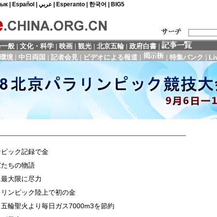
ンピック記録で金
家たちの物語
に最大限に尽力
ラリンピック陸上で初の金
五輪聖火より毎日ガス7000m3を節約