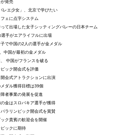
手が発売
バレエ少女」、北京で学びたい
カフェに点字システム
持って出場した女子シッティングバレーの日本チーム
の選手がエアライフルに出場
子で中国の2人の選手が金メダル
で、中国が最初の金メダル
、 中国がフランスを破る
ンピック開会式を評価
、開会式アトラクションに出演
メダル獲得目標は39個
身障者事業の発展を促進
初の金はスロバキア選手が獲得
、パラリンピック開会式を賞賛
ピック貴賓の歓迎会を開催
ンピックに期待