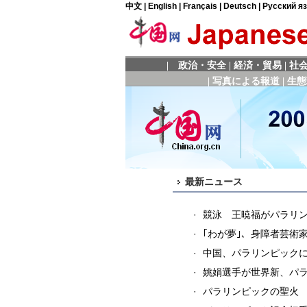
最新ニュース
·
競泳 王暁福がパラリ
·
｢わが夢｣、身障者芸術
·
中国、パラリンピック
·
姚娟選手が世界新、パ
·
パラリンピックの聖火 