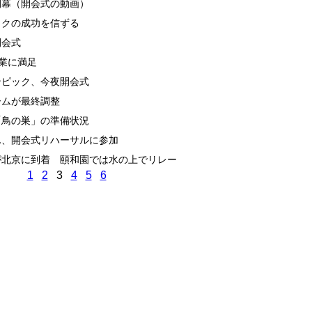
開幕（開会式の動画）
ックの成功を信ずる
開会式
作業に満足
ンピック、今夜開会式
ームが最終調整
「鳥の巣」の準備状況
ん、開会式リハーサルに参加
が北京に到着 頤和園では水の上でリレー
1
2
3
4
5
6