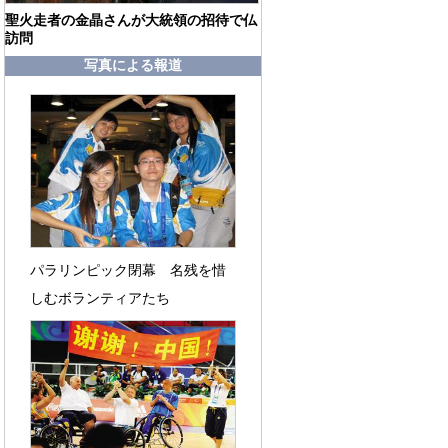
聖火走者の金晶さんが大統領の招待で仏
訪問
写真による報道
パラリンピック閉幕 名残を惜
しむボランティアたち