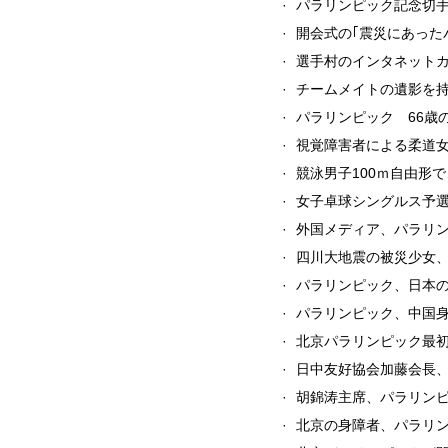
·
パラリンピック記念切
·
開会式の｢震災にあった
·
選手村のインタネット
·
チームメイトの遺影を
·
パラリンピック 66歳
·
視覚障害者による柔道女
·
競泳男子100ｍ自由形
·
女子卓球シングルス予選
·
外国メディア、パラリ
·
四川大地震の被災少女
·
パラリンピック、日本の
·
パラリンピック、中国
·
北京パラリンピック最
·
日中友好協会加藤会長
·
胡錦涛主席、パラリン
·
北京の身障者、パラリ