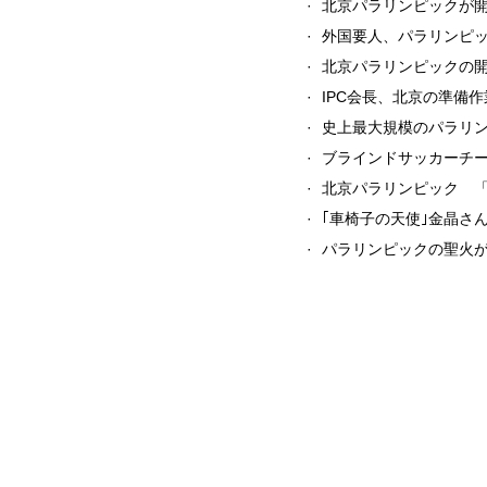
·
北京パラリンピックが
·
外国要人、パラリンピ
·
北京パラリンピックの
·
IPC会長、北京の準備
·
史上最大規模のパラリ
·
ブラインドサッカーチ
·
北京パラリンピック 
·
｢車椅子の天使｣金晶さ
·
パラリンピックの聖火