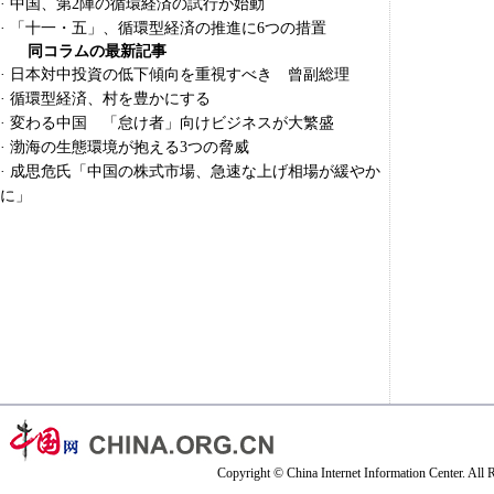
·
中国、第2陣の循環経済の試行が始動
·
「十一・五」、循環型経済の推進に6つの措置
同コラムの最新記事
·
日本対中投資の低下傾向を重視すべき 曾副総理
·
循環型経済、村を豊かにする
·
変わる中国 「怠け者」向けビジネスが大繁盛
·
渤海の生態環境が抱える3つの脅威
·
成思危氏「中国の株式市場、急速な上げ相場が緩やか
に」