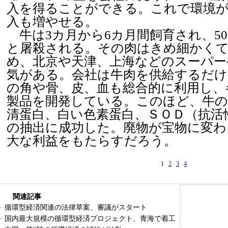
入を得ることができる。これで環境
入も増やせる。
牛は3カ月から6カ月間飼育され、50
と屠殺される。その肉はきめ細かく
め、北京や天津、上海などのスーパー
気がある。会社は牛肉を供給するだけ
の角や骨、皮、血も総合的に利用し、
製品を開発している。このほど、牛の
清蛋白、白い色素蛋白、ＳＯＤ（抗活
の抽出に成功した。廃物が宝物に変わ
大な利益をもたらすだろう。
1
2
3
4
関連記事
·
循環型経済関連の法律草案、審議がスタート
·
国内最大規模の循環型経済プロジェクト、青海で着工