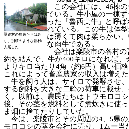
この会社には、46棟の
でいる。牛小屋の一棟ずつ
った「魯西黄牛」と呼ば
れている。この牛は体型
梁錐村の農民たちはみ
は薄くて肉は柔らかい。
な、別荘のような新村に
な肉牛である。
入居した
会社は楽陵市の各村の
約を結んで、牛が400キロになれば、
よりキロ当たり4角（約6円）高い価
これによって畜産農家の収入は増えた
牛を飼う人は、サイロで発酵させ、
する飼料を大きな二輪の荷車に載せ、
く。以前は、農民たちはトウモロコ
後、その茎を燃料として煮炊きに使っ
ま畑に捨てたりしていた。
今は、楽陵市とその周辺の4、5県の
モロコシの茎を会社に売り、1ムー当た