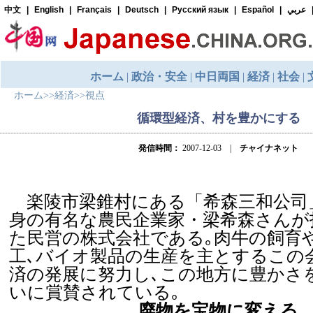
ホーム
>>
経済
>>
視点
循環型経済、村を豊かにする
発信時間：
2007-12-03 |
チャイナネット
楽陵市梁錐村にある「希森三和公司
身の有名な農民企業家・梁希森さんが
た民営の株式会社である｡肉牛の飼育
工､バイオ製品の生産を主とするこの
済の発展に努力し､この地方に豊かさ
いに賞賛されている｡
廃物を宝物に変える