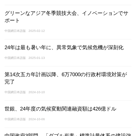
グリーンなアジア冬季競技大会、イノベーションでサ
ポート
中国網日本語版
2025-02-12
24年は最も暑い年に、異常気象で気候危機が深刻化
中国網日本語版
2025-01-13
第14次五カ年計画以降、6万7000の行政村環境対策が
完了
中国網日本語版
2024-10-10
世銀、24年度の気候変動関連融資額は426億ドル
中国網日本語版
2024-10-06
中国政府3部門、「ダブル炭素」標準計量体系の建設強