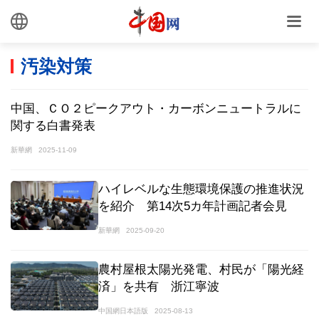
汚染対策
中国、ＣＯ２ピークアウト・カーボンニュートラルに
関する白書発表
新華網
2025-11-09
ハイレベルな生態環境保護の推進状況
を紹介 第14次5カ年計画記者会見
新華網
2025-09-20
農村屋根太陽光発電、村民が「陽光経
済」を共有 浙江寧波
中国網日本語版
2025-08-13