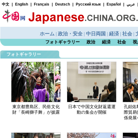
フォトギャラリー
政治
経済
社会
視
フォトギャラリー
東京都豊島区、民俗文化
日本で中国文化財返還運
孔鉉佑
財「長崎獅子舞」が披露
動の集会が開催
際貿易
係発展