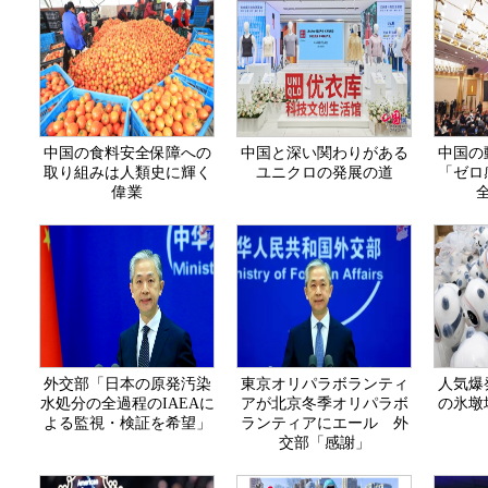
中国の食料安全保障への
中国と深い関わりがある
中国の
取り組みは人類史に輝く
ユニクロの発展の道
「ゼロ
偉業
外交部「日本の原発汚染
東京オリパラボランティ
人気爆
水処分の全過程のIAEAに
アが北京冬季オリパラボ
の氷墩
よる監視・検証を希望」
ランティアにエール 外
交部「感謝」