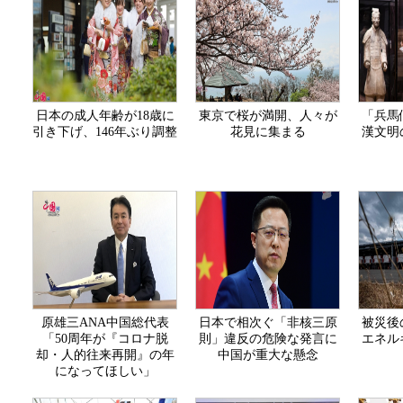
日本の成人年齢が18歳に
東京で桜が満開、人々が
「兵馬
引き下げ、146年ぶり調整
花見に集まる
漢文明
原雄三ANA中国総代表
日本で相次ぐ「非核三原
被災後
「50周年が『コロナ脱
則」違反の危険な発言に
エネル
却・人的往来再開』の年
中国が重大な懸念
になってほしい」