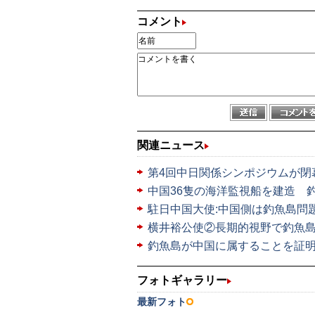
コメント
関連ニュース
第4回中日関係シンポジウムが閉
中国36隻の海洋監視船を建造 
駐日中国大使:中国側は釣魚島問
横井裕公使②長期的視野で釣魚
釣魚島が中国に属することを証