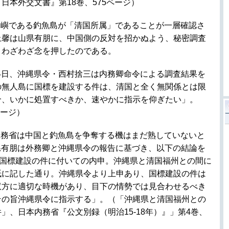
日本外交文書』第18巻、575ページ）
島嶼である釣魚島が「清国所属」であることが一層確認さ
上馨は山県有朋に、中国側の反対を招かぬよう、秘密調査
とわざわざ念を押したのである。
月24日、沖縄県令・西村捨三は内務卿命令による調査結果を
の無人島に国標を建設する件は、清国と全く無関係とは限
合、いかに処置すべきか、速やかに指示を仰ぎたい」。
ページ）
内務省は中国と釣魚島を争奪する機はまだ熟していないと
、山県有朋は外務卿と沖縄県令の報告に基づき、以下の結論を
へ国標建設の件に付いての内申。沖縄県と清国福州との間に
紙に記した通り。沖縄県令より上申あり、国標建設の件は
双方に適切な時機があり、目下の情勢では見合わせるべき
その旨沖縄県令に指示する」。（「沖縄県と清国福州との
」、日本内務省『公文別録（明治15-18年）』」第4巻、
）