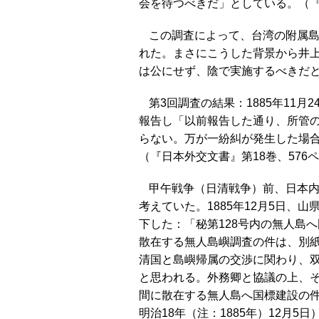
会を待つべきだ」としている。（『
この調査によって、台湾の附属
れた。まさにこうした背景から井
は公にせず、陰で実施するべきだ
第3回調査の結果：1885年11
報告し「以前報告した通り、所管
らない。万が一紛糾が発生した場
（『日本外交文書』第18巻、576
甲午戦争（日清戦争）前、日本
考えていた。1885年12月5日
下した：「秘第128号内の無人島
散在する無人島嶼調査の件は、別
清国と島嶼帰属の交渉に関わり、
と思われる。外務卿と協議の上、
間に散在する無人島へ国標建設の件
明治18年（注：1885年）12月5日