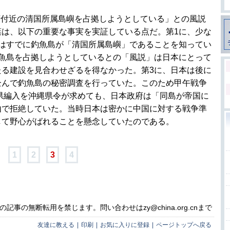
湾付近の清国所属島嶼を占拠しようとしている」との風説
葉は、以下の重要な事実を実証している点だ。第1に、少な
府はすでに釣魚島が「清国所属島嶼」であることを知ってい
釣魚島を占拠しようとしているとの「風説」は日本にとって
たる建設を見合わせざるを得なかった。第3に、日本は後に
企んで釣魚島の秘密調査を行っていた。このため甲午戦争
縄県編入を沖縄県令が求めても、日本政府は「同島が帝国に
由で拒絶していた。当時日本は密かに中国に対する戦争準
して野心がばれることを懸念していたのである。
1
2
3
4
事の無断転用を禁じます。問い合わせはzy@china.org.cnまで
友達に教える
|
印刷
|
お気に入りに登録
|
ページトップへ戻る