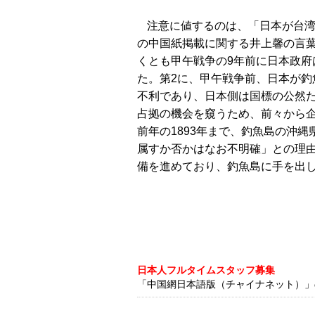
注意に値するのは、「日本が台
の中国紙掲載に関する井上馨の言
くとも甲午戦争の9年前に日本政
た。第2に、甲午戦争前、日本が
不利であり、日本側は国標の公然
占拠の機会を窺うため、前々から
前年の1893年まで、釣魚島の沖
属すか否かはなお不明確」との理
備を進めており、釣魚島に手を出
日本人フルタイムスタッフ募集
「中国網日本語版（チャイナネット）」の記