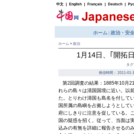
ホーム
>
政治
1月14日、｢開拓
タグ
発信時間： 2011-01-1
第2回調査の結果：1885年10
れらの島々は清国国境に近い。以
た。とりわけ清国も島名を付して
国所属の島嶼を占拠しようとして
府にしきりに注意を促している。
国の疑惑を招く。従って、当面は
込みの有無を詳細に報告させるの