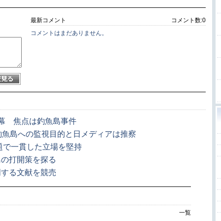
最新コメント
コメント数:
0
コメントはまだありません。
幕 焦点は釣魚島事件
釣魚島への監視目的と日メディアは推察
題で一貫した立場を堅持
島の打開策を探る
明する文献を競売