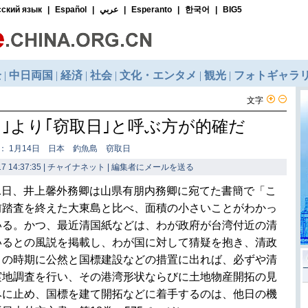
文字
日｣より｢窃取日｣と呼ぶ方が的確だ
： 1月14日 日本 釣魚島 窃取日
7 14:37:35 | チャイナネット |
編集者にメールを送る
月21日、井上馨外務卿は山県有朋内務卿に宛てた書簡で「こ
前踏査を終えた大東島と比べ、面積の小さいことがわかっ
いる。かつ、最近清国紙などは、わが政府が台湾付近の清
いるとの風説を掲載し、わが国に対して猜疑を抱き、清政
この時期に公然と国標建設などの措置に出れば、必ずや清
実地調査を行い、その港湾形状ならびに土地物産開拓の見
みに止め、国標を建て開拓などに着手するのは、他日の機