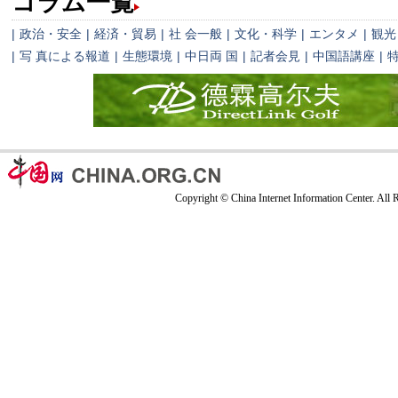
コラム一覧
|
政治・安全
|
経済・貿易
|
社 会一般
|
文化・科学
|
エンタメ
|
観光
|
写 真による報道
|
生態環境
|
中日両 国
|
記者会見
|
中国語講座
|