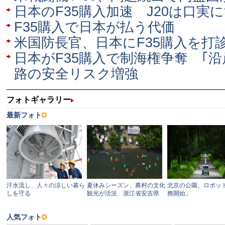
日本のF35購入加速 J20は口実
F35購入で日本が払う代価
米国防長官、日本にF35購入を打
日本がF35購入で制海権争奪 ｢
路の安全リスク増強