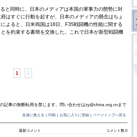
すると同時に、日本のメディアは本国の軍事力の態勢に対
政府はすぐに行動を起すが、日本のメディアの懸念はちょ
によると、日米両国は18日、F35戦闘機の性能に関する
ことを約束する書簡を交換した。これで日本が新型戦闘機
1
2
事の無断転用を禁じます。問い合わせはzy@china.org.cnまで
友達に教える
|
印刷
|
お気に入りに登録
|
ページトップへ戻る
最新コメント
コメント数:
0