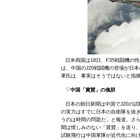
日米両国は18日、F35戦闘機
は、中国のJ20戦闘機の登場が日
軍氏は、事実はそうではないと指
▽
中国「賞賛」の魂胆
日本の朝日新聞は中国でJ20の
の実力はすでに日本の自衛隊を抜
うのは時間の問題だ」と報道。さ
聞は惜しみのない「賞賛」を送り、
試験飛行は中国軍隊が近代化に向