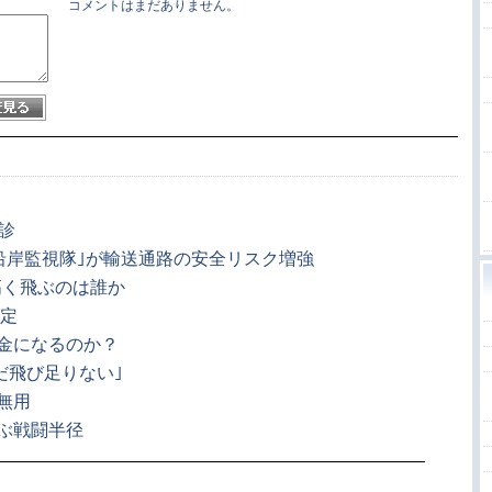
コメントはまだありません。
診
｢沿岸監視隊｣が輸送通路の安全リスク増強
高く飛ぶのは誰か
予定
き金になるのか？
だ飛び足りない｣
無用
及ぶ戦闘半径