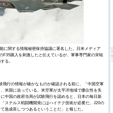
の性能に関する情報秘密保持協議に署名した。日米メディア
本のF35購入を刺激したと伝えているが、軍事専門家の宋暁
摘する。
試験飛行の情報が確かなものか確認される前に、「中国空軍
き、米国に迫っている。米空軍が太平洋地域で優位性を失
らに中国の政府当局が試験飛行を認めると、日本の毎日新
「ステルス戦闘機開発にはハイテク技術が必要だ。J20の
けて急成長しつつあるということだ」と報じた。