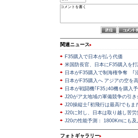
関連ニュース
F35購入で日本が払う代価
米国防長官、日本にF35購入を打
日本がF35購入で制海権争奪 
日本がF35購入へ アジアの空を
日本が戦闘機｢F35｣40機を購入
J20がア太地域の軍備競争の引
J20操縦士｢初飛行は最高!でもま
J20に対し、日本は取り越し苦労
J20の性能予測： 1800Kmにも